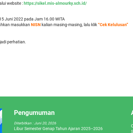
alui website :
https://sikel.mis-almourky.sch.id/
 15 Juni 2022 pada Jam 16.00 WITA
lahkan masukkan
NISN
kalian masing-masing, lalu klik
“Cek Kelulusan”
adi perhatian.
Pengumuman
Diterbitkan :
Juni 20, 2026
O
Libur Semester Genap Tahun Ajaran 2025–2026
S