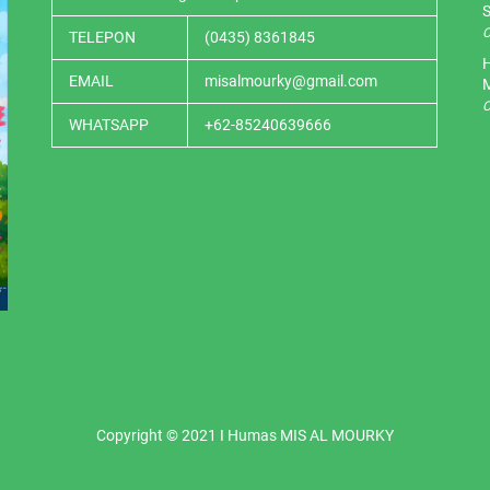
S
O
TELEPON
(0435) 8361845
H
EMAIL
misalmourky@gmail.com
O
WHATSAPP
+62-85240639666
Copyright © 2021 I Humas MIS AL MOURKY