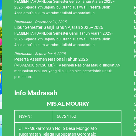
PEMBERITAHUANLibur Semester Genap Tahun Ajaran 2025–
P
2026 Kepada Yth.Bapak/Ibu Orang Tua/Wali Peserta Didik
C
Assalamu’alaikum warahmatullahi wabarakatuh...
M
Diterbitkan :
Desember 21, 2025
Libur Semester Ganjil Tahun Ajaran 2025–2026
M
PEMBERITAHUANLibur Semester Ganjil Tahun Ajaran 2025–
P
2026 Kepada Yth.Bapak/Ibu Orang Tua/Wali Peserta Didik
P
Assalamu’alaikum warahmatullahi wabarakatuh...
M
Diterbitkan :
September 6, 2025
S
Peserta Asesmen Nasional Tahun 2025
(MIS-ALMOURKY.SCH.ID) – Asesmen Nasional atau disingkat AN
merupakan evaluasi yang dilakukan oleh pemerintah untuk
pemetaan..
L
Info Madrasah
O
MIS AL MOURKY
S
O
NSPN :
60724162
S
S
Jl. Al-Mukarromah No. 6 Desa Mongolato
O
Kecamatan Telaga Kabupaten Gorontalo