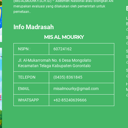
(MIS-ALMOURKY.SCH.ID) – Asesmen Nasional atau disingkat AN
merupakan evaluasi yang dilakukan oleh pemerintah untuk
pemetaan..
L
Info Madrasah
O
MIS AL MOURKY
S
O
NSPN :
60724162
S
S
Jl. Al-Mukarromah No. 6 Desa Mongolato
O
Kecamatan Telaga Kabupaten Gorontalo
S
O
TELEPON
(0435) 8361845
H
EMAIL
misalmourky@gmail.com
O
WHATSAPP
+62-85240639666