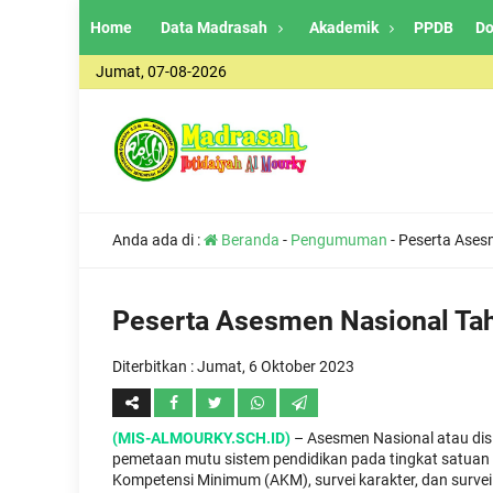
Home
Data Madrasah
Akademik
PPDB
Do
Jumat, 07-08-2026
Anda ada di :
Beranda
-
Pengumuman
-
Peserta Ases
Peserta Asesmen Nasional Ta
Diterbitkan :
Jumat, 6 Oktober 2023
(MIS-ALMOURKY.SCH.ID)
– Asesmen Nasional atau dis
pemetaan mutu sistem pendidikan pada tingkat satua
Kompetensi Minimum (AKM), survei karakter, dan survei