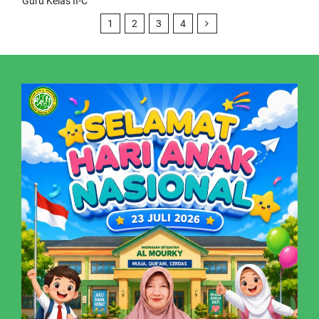
Guru Kelas II-C
1
2
3
4