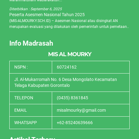
warahmatullahi wabarakatuh...
Diterbitkan :
September 6, 2025
Peserta Asesmen Nasional Tahun 2025
(MIS-ALMOURKY.SCH.ID) – Asesmen Nasional atau disingkat AN
merupakan evaluasi yang dilakukan oleh pemerintah untuk pemetaan..
Info Madrasah
MIS AL MOURKY
NSPN :
60724162
Jl. Al-Mukarromah No. 6 Desa Mongolato Kecamatan
Telaga Kabupaten Gorontalo
TELEPON
(0435) 8361845
EMAIL
misalmourky@gmail.com
WHATSAPP
+62-85240639666