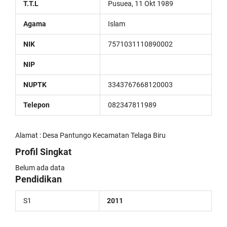
T.T.L
Pusuea, 11 Okt 1989
Agama
Islam
NIK
7571031110890002
NIP
NUPTK
3343767668120003
Telepon
082347811989
Alamat : Desa Pantungo Kecamatan Telaga Biru
Profil Singkat
Belum ada data
Pendidikan
S1
2011