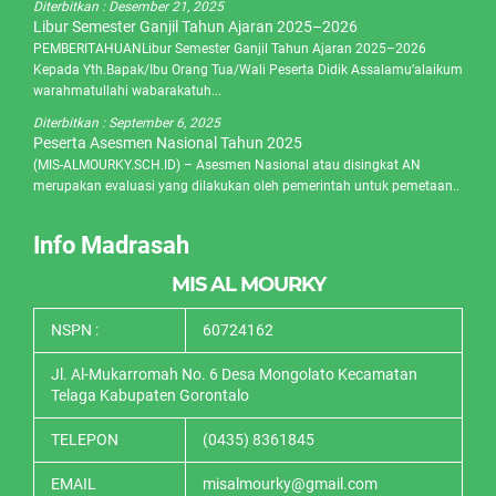
Diterbitkan :
Desember 21, 2025
Libur Semester Ganjil Tahun Ajaran 2025–2026
PEMBERITAHUANLibur Semester Ganjil Tahun Ajaran 2025–2026
Kepada Yth.Bapak/Ibu Orang Tua/Wali Peserta Didik Assalamu’alaikum
warahmatullahi wabarakatuh...
Diterbitkan :
September 6, 2025
Peserta Asesmen Nasional Tahun 2025
(MIS-ALMOURKY.SCH.ID) – Asesmen Nasional atau disingkat AN
merupakan evaluasi yang dilakukan oleh pemerintah untuk pemetaan..
Info Madrasah
MIS AL MOURKY
NSPN :
60724162
Jl. Al-Mukarromah No. 6 Desa Mongolato Kecamatan
Telaga Kabupaten Gorontalo
TELEPON
(0435) 8361845
EMAIL
misalmourky@gmail.com