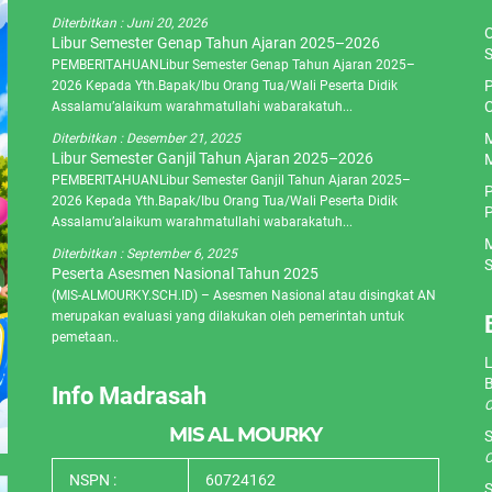
Diterbitkan :
Juni 20, 2026
O
Libur Semester Genap Tahun Ajaran 2025–2026
S
PEMBERITAHUANLibur Semester Genap Tahun Ajaran 2025–
P
2026 Kepada Yth.Bapak/Ibu Orang Tua/Wali Peserta Didik
C
Assalamu’alaikum warahmatullahi wabarakatuh...
M
Diterbitkan :
Desember 21, 2025
Libur Semester Ganjil Tahun Ajaran 2025–2026
M
PEMBERITAHUANLibur Semester Ganjil Tahun Ajaran 2025–
P
2026 Kepada Yth.Bapak/Ibu Orang Tua/Wali Peserta Didik
P
Assalamu’alaikum warahmatullahi wabarakatuh...
M
Diterbitkan :
September 6, 2025
S
Peserta Asesmen Nasional Tahun 2025
(MIS-ALMOURKY.SCH.ID) – Asesmen Nasional atau disingkat AN
merupakan evaluasi yang dilakukan oleh pemerintah untuk
pemetaan..
L
Info Madrasah
O
MIS AL MOURKY
S
O
NSPN :
60724162
S