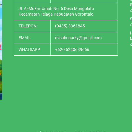
S
Jl. Al-Mukarromah No. 6 Desa Mongolato
O
Kecamatan Telaga Kabupaten Gorontalo
S
O
TELEPON
(0435) 8361845
H
EMAIL
misalmourky@gmail.com
O
WHATSAPP
+62-85240639666