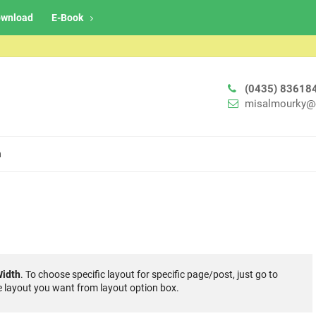
wnload
E-Book
(0435) 83618
misalmourky@
h
Width
. To choose specific layout for specific page/post, just go to
 layout you want from layout option box.