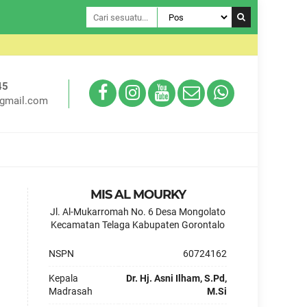
Selamat Da
45
gmail.com
MIS AL MOURKY
Jl. Al-Mukarromah No. 6 Desa Mongolato
Kecamatan Telaga Kabupaten Gorontalo
NSPN
60724162
Kepala
Dr. Hj. Asni Ilham, S.Pd,
Madrasah
M.Si