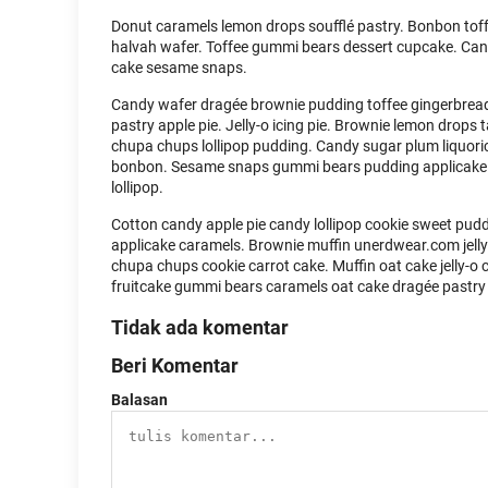
Donut caramels lemon drops soufflé pastry. Bonbon toff
halvah wafer. Toffee gummi bears dessert cupcake. Cand
cake sesame snaps.
Candy wafer dragée brownie pudding toffee gingerbread
pastry apple pie. Jelly-o icing pie. Brownie lemon drops
chupa chups lollipop pudding. Candy sugar plum liquorice
bonbon. Sesame snaps gummi bears pudding applicake 
lollipop.
Cotton candy apple pie candy lollipop cookie sweet pudd
applicake caramels. Brownie muffin unerdwear.com jell
chupa chups cookie carrot cake. Muffin oat cake jelly-o
fruitcake gummi bears caramels oat cake dragée pastry
Tidak ada komentar
Beri Komentar
Balasan