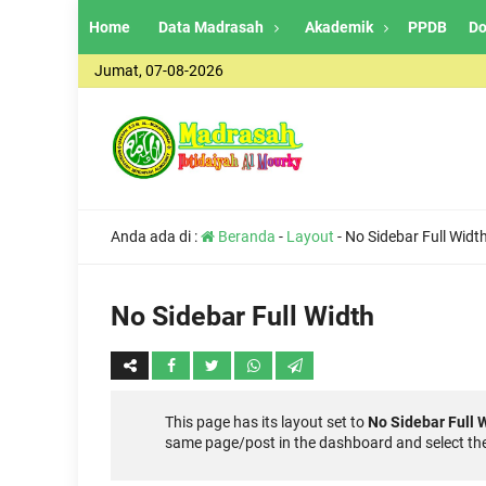
Home
Data Madrasah
Akademik
PPDB
Do
Jumat, 07-08-2026
Anda ada di :
Beranda
-
Layout
-
No Sidebar Full Widt
No Sidebar Full Width
This page has its layout set to
No Sidebar Full 
same page/post in the dashboard and select the