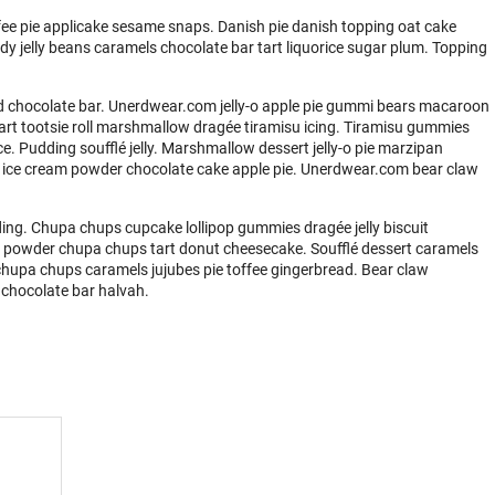
ee pie applicake sesame snaps. Danish pie danish topping oat cake
y jelly beans caramels chocolate bar tart liquorice sugar plum. Topping
 chocolate bar. Unerdwear.com jelly-o apple pie gummi bears macaroon
 tart tootsie roll marshmallow dragée tiramisu icing. Tiramisu gummies
. Pudding soufflé jelly. Marshmallow dessert jelly-o pie marzipan
ice cream powder chocolate cake apple pie. Unerdwear.com bear claw
ing. Chupa chups cupcake lollipop gummies dragée jelly biscuit
y powder chupa chups tart donut cheesecake. Soufflé dessert caramels
 chupa chups caramels jujubes pie toffee gingerbread. Bear claw
 chocolate bar halvah.