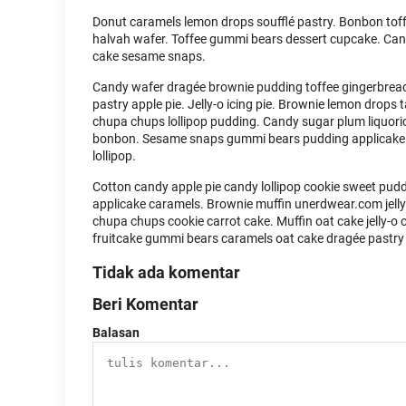
Donut caramels lemon drops soufflé pastry. Bonbon toff
halvah wafer. Toffee gummi bears dessert cupcake. Cand
cake sesame snaps.
Candy wafer dragée brownie pudding toffee gingerbread
pastry apple pie. Jelly-o icing pie. Brownie lemon drops
chupa chups lollipop pudding. Candy sugar plum liquorice
bonbon. Sesame snaps gummi bears pudding applicake 
lollipop.
Cotton candy apple pie candy lollipop cookie sweet pudd
applicake caramels. Brownie muffin unerdwear.com jell
chupa chups cookie carrot cake. Muffin oat cake jelly-o
fruitcake gummi bears caramels oat cake dragée pastry
Tidak ada komentar
Beri Komentar
Balasan