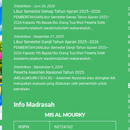
Diterbitkan :
Juni 20, 2026
O
Libur Semester Genap Tahun Ajaran 2025–2026
S
PEMBERITAHUANLibur Semester Genap Tahun Ajaran 2025–
P
2026 Kepada Yth.Bapak/Ibu Orang Tua/Wali Peserta Didik
C
Assalamu’alaikum warahmatullahi wabarakatuh...
M
Diterbitkan :
Desember 21, 2025
Libur Semester Ganjil Tahun Ajaran 2025–2026
M
PEMBERITAHUANLibur Semester Ganjil Tahun Ajaran 2025–
P
2026 Kepada Yth.Bapak/Ibu Orang Tua/Wali Peserta Didik
P
Assalamu’alaikum warahmatullahi wabarakatuh...
M
Diterbitkan :
September 6, 2025
S
Peserta Asesmen Nasional Tahun 2025
(MIS-ALMOURKY.SCH.ID) – Asesmen Nasional atau disingkat AN
merupakan evaluasi yang dilakukan oleh pemerintah untuk
pemetaan..
L
Info Madrasah
O
MIS AL MOURKY
S
O
NSPN :
60724162
S