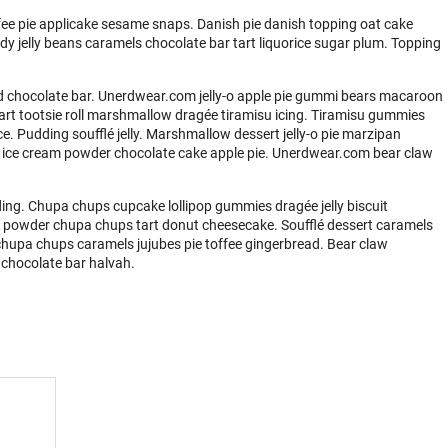
ee pie applicake sesame snaps. Danish pie danish topping oat cake
y jelly beans caramels chocolate bar tart liquorice sugar plum. Topping
 chocolate bar. Unerdwear.com jelly-o apple pie gummi bears macaroon
 tart tootsie roll marshmallow dragée tiramisu icing. Tiramisu gummies
. Pudding soufflé jelly. Marshmallow dessert jelly-o pie marzipan
ice cream powder chocolate cake apple pie. Unerdwear.com bear claw
ing. Chupa chups cupcake lollipop gummies dragée jelly biscuit
y powder chupa chups tart donut cheesecake. Soufflé dessert caramels
 chupa chups caramels jujubes pie toffee gingerbread. Bear claw
 chocolate bar halvah.