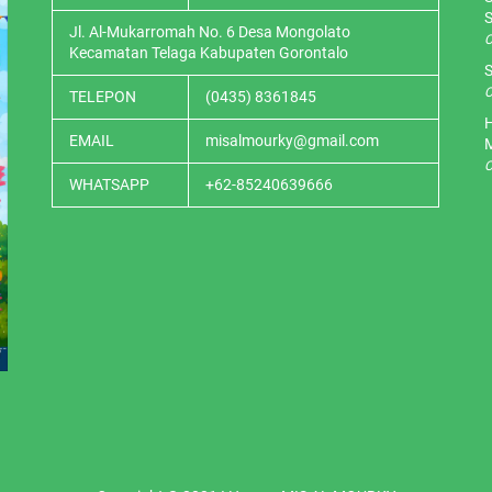
S
Jl. Al-Mukarromah No. 6 Desa Mongolato
O
Kecamatan Telaga Kabupaten Gorontalo
S
O
TELEPON
(0435) 8361845
H
EMAIL
misalmourky@gmail.com
O
WHATSAPP
+62-85240639666