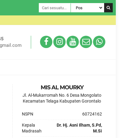
Selamat Da
45
gmail.com
MIS AL MOURKY
Jl. Al-Mukarromah No. 6 Desa Mongolato
Kecamatan Telaga Kabupaten Gorontalo
NSPN
60724162
Kepala
Dr. Hj. Asni Ilham, S.Pd,
Madrasah
M.Si