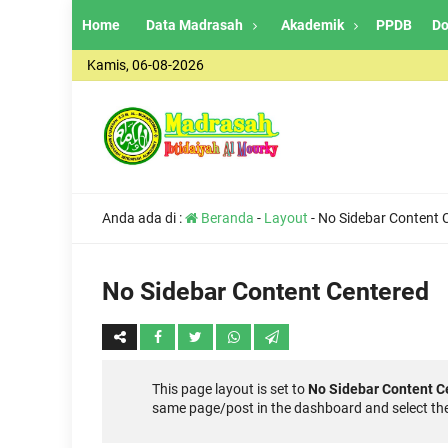
Home
Data Madrasah
Akademik
PPDB
Do
Kamis, 06-08-2026
Anda ada di :
Beranda
-
Layout
-
No Sidebar Content 
No Sidebar Content Centered
This page layout is set to
No Sidebar Content C
same page/post in the dashboard and select the