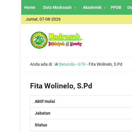
Home
Data Madrasah
Akademik
PPDB
Do
Jumat, 07-08-2026
Anda ada di :
Beranda
-
GTK
-
Fita Wolinelo, S.Pd
Fita Wolinelo, S.Pd
Aktif mulai
Jabatan
Status