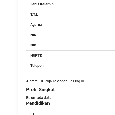
Jenis Kelamin
T.T.L
Agama
NIK
NIP
NUPTK
Telepon
Alamat : Jl. Raja Tolangohula Ling III
Profil Singkat
Belum ada data
Pendidikan
S1