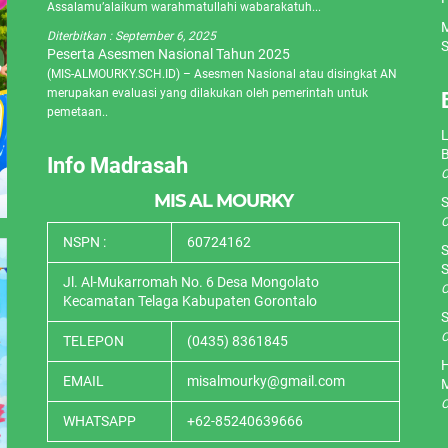
Assalamu’alaikum warahmatullahi wabarakatuh...
M
Diterbitkan :
September 6, 2025
S
Peserta Asesmen Nasional Tahun 2025
(MIS-ALMOURKY.SCH.ID) – Asesmen Nasional atau disingkat AN
merupakan evaluasi yang dilakukan oleh pemerintah untuk
pemetaan..
L
Info Madrasah
O
MIS AL MOURKY
S
O
NSPN :
60724162
S
S
Jl. Al-Mukarromah No. 6 Desa Mongolato
O
Kecamatan Telaga Kabupaten Gorontalo
S
O
TELEPON
(0435) 8361845
H
EMAIL
misalmourky@gmail.com
O
WHATSAPP
+62-85240639666