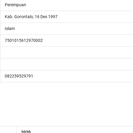
Perempuan
Kab. Gorontalo, 16 Des 1997
Islam
7501015612970002
082259529791
2020