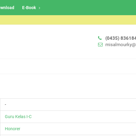
wnload
E-Book
(0435) 83618
misalmourky@
-
Guru Kelas I-C
Honorer