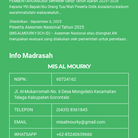
PEMBERITAHUANLibur Semester Ganjil Tahun Ajaran 2025–2026
Kepada Yth.Bapak/Ibu Orang Tua/Wali Peserta Didik Assalamu’alaikum
warahmatullahi wabarakatuh...
Diterbitkan :
September 6, 2025
Peserta Asesmen Nasional Tahun 2025
(MIS-ALMOURKY.SCH.ID) – Asesmen Nasional atau disingkat AN
merupakan evaluasi yang dilakukan oleh pemerintah untuk pemetaan..
Info Madrasah
MIS AL MOURKY
NSPN :
60724162
Jl. Al-Mukarromah No. 6 Desa Mongolato Kecamatan
Telaga Kabupaten Gorontalo
TELEPON
(0435) 8361845
EMAIL
misalmourky@gmail.com
WHATSAPP
+62-85240639666