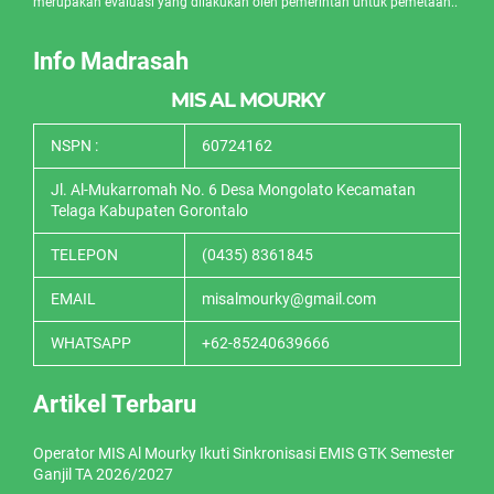
merupakan evaluasi yang dilakukan oleh pemerintah untuk pemetaan..
Info Madrasah
MIS AL MOURKY
NSPN :
60724162
Jl. Al-Mukarromah No. 6 Desa Mongolato Kecamatan
Telaga Kabupaten Gorontalo
TELEPON
(0435) 8361845
EMAIL
misalmourky@gmail.com
WHATSAPP
+62-85240639666
Artikel Terbaru
Operator MIS Al Mourky Ikuti Sinkronisasi EMIS GTK Semester
Ganjil TA 2026/2027