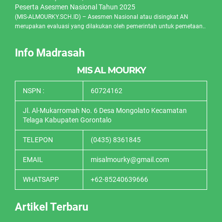
Peserta Asesmen Nasional Tahun 2025
(MIS-ALMOURKY.SCH.ID) – Asesmen Nasional atau disingkat AN
merupakan evaluasi yang dilakukan oleh pemerintah untuk pemetaan..
Info Madrasah
MIS AL MOURKY
NSPN :
60724162
Jl. Al-Mukarromah No. 6 Desa Mongolato Kecamatan
Telaga Kabupaten Gorontalo
TELEPON
(0435) 8361845
EMAIL
misalmourky@gmail.com
WHATSAPP
+62-85240639666
Artikel Terbaru