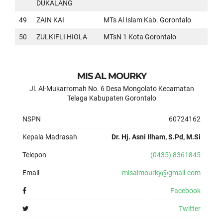
DUKALANG
49
ZAIN KAI
MTs Al Islam Kab. Gorontalo
50
ZULKIFLI HIOLA
MTsN 1 Kota Gorontalo
MIS AL MOURKY
Jl. Al-Mukarromah No. 6 Desa Mongolato Kecamatan
Telaga Kabupaten Gorontalo
NSPN
60724162
Kepala Madrasah
Dr. Hj. Asni Ilham, S.Pd, M.Si
Telepon
(0435) 8361845
Email
misalmourky@gmail.com
Facebook
Twitter