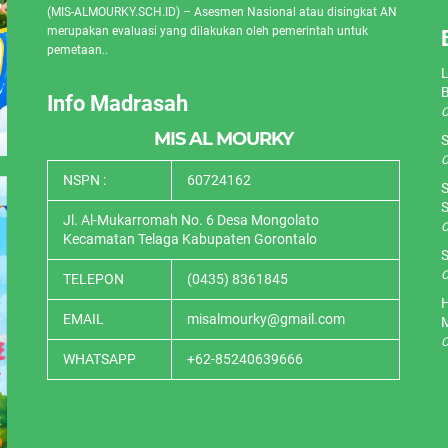
(MIS-ALMOURKY.SCH.ID) – Asesmen Nasional atau disingkat AN
merupakan evaluasi yang dilakukan oleh pemerintah untuk
pemetaan..
L
Info Madrasah
O
MIS AL MOURKY
S
O
NSPN :
60724162
S
S
Jl. Al-Mukarromah No. 6 Desa Mongolato
O
Kecamatan Telaga Kabupaten Gorontalo
S
O
TELEPON
(0435) 8361845
H
EMAIL
misalmourky@gmail.com
O
WHATSAPP
+62-85240639666