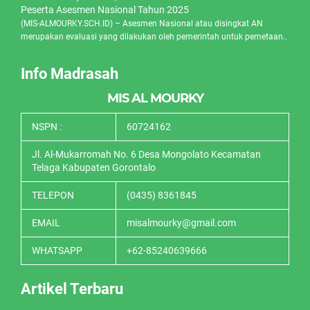
Peserta Asesmen Nasional Tahun 2025
(MIS-ALMOURKY.SCH.ID) – Asesmen Nasional atau disingkat AN
merupakan evaluasi yang dilakukan oleh pemerintah untuk pemetaan..
Info Madrasah
MIS AL MOURKY
NSPN :
60724162
Jl. Al-Mukarromah No. 6 Desa Mongolato Kecamatan
Telaga Kabupaten Gorontalo
TELEPON
(0435) 8361845
EMAIL
misalmourky@gmail.com
WHATSAPP
+62-85240639666
Artikel Terbaru