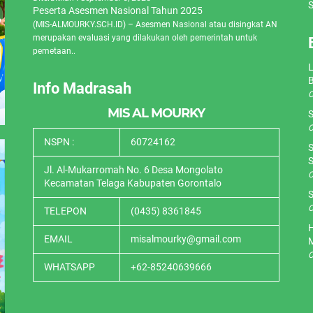
S
Peserta Asesmen Nasional Tahun 2025
(MIS-ALMOURKY.SCH.ID) – Asesmen Nasional atau disingkat AN
merupakan evaluasi yang dilakukan oleh pemerintah untuk
pemetaan..
L
Info Madrasah
O
MIS AL MOURKY
S
O
NSPN :
60724162
S
S
Jl. Al-Mukarromah No. 6 Desa Mongolato
O
Kecamatan Telaga Kabupaten Gorontalo
S
O
TELEPON
(0435) 8361845
H
EMAIL
misalmourky@gmail.com
O
WHATSAPP
+62-85240639666