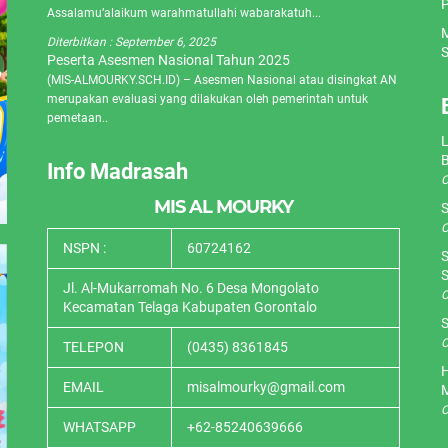
P
Assalamu’alaikum warahmatullahi wabarakatuh...
M
Diterbitkan :
September 6, 2025
S
Peserta Asesmen Nasional Tahun 2025
(MIS-ALMOURKY.SCH.ID) – Asesmen Nasional atau disingkat AN
merupakan evaluasi yang dilakukan oleh pemerintah untuk
pemetaan..
L
Info Madrasah
O
MIS AL MOURKY
S
O
NSPN :
60724162
S
S
Jl. Al-Mukarromah No. 6 Desa Mongolato
O
Kecamatan Telaga Kabupaten Gorontalo
S
O
TELEPON
(0435) 8361845
H
EMAIL
misalmourky@gmail.com
O
WHATSAPP
+62-85240639666