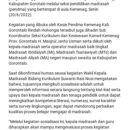
Kabupaten Gorotalo melalui seksi pendidikan madrasah
(pendma) yang bertempat di aula Kemenag, Senin
(20/6/2022).
Kegiatan yang dibuka oleh Kasie Pendma Kemenag Kab.
Gorontalo Rindah Hohongia tersebut juga dihadiri Sub
Koordinator Seksi Kurikulum dan Kesiswaan Kanwil Kemenag
Prov. Gorontalo H. Masjrul Janto Usman serta diikuti oleh
kepala madrasah serta operator madrasah baik tingkat
Madrasah Ibtidaiyah (MI), Madrasah Tsanawiyah (MTs) dan
Madrasah Aliyah (MA) negeri maupun swasta se Kabupaten
Gorontalo.
Saat dikonfirmasi humas seusai kegiatan Wakil Kepala
Madrasah Bidang Kurikulum Suwarin Rais Nusi mengatakan
bahwa, tujuannya mengikuti sosialisasi adalah untuk
memperoleh informasi secara langsung tentang kiat-kiat serta
upaya dari kepala madrasah dan tenaga pendidik untuk dapat
meningkatkan kompetensi literasi, numerasi, survei karakter
serta survey lingkungan, agar dapat mendorong perbaikan
kualitas proses belajar mengajar di madrasah.
“Melalui kegiatan sosialisasi ini, kepala madrasah dan guru
diharapkan akan mampu mengevaluasi proses kegiatan