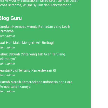
IS Al Mourky Semarakkan Milad ke-21 dengan Jalan
ehat Bersama, Wujud Syukur dan Kebersamaan
Blog Guru
angkah Keempat Menuju Ramadan yang Lebih
Bermakna
leh : admin
aat Hati Mulai Mengerti Arti Berbagi
leh : admin
ahur: Sebuah Cinta yang Tak Akan Terulang
elamanya”
leh : admin
euntai Puisi Tentang Kemerdekaan RI
leh : admin
ikmah Meraih Kemerdekaan Indonesia dan Cara
Mempertahankannya
leh : admin