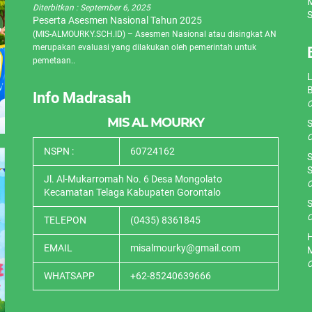
M
Diterbitkan :
September 6, 2025
S
Peserta Asesmen Nasional Tahun 2025
(MIS-ALMOURKY.SCH.ID) – Asesmen Nasional atau disingkat AN
merupakan evaluasi yang dilakukan oleh pemerintah untuk
pemetaan..
L
Info Madrasah
O
MIS AL MOURKY
S
O
NSPN :
60724162
S
S
Jl. Al-Mukarromah No. 6 Desa Mongolato
O
Kecamatan Telaga Kabupaten Gorontalo
S
O
TELEPON
(0435) 8361845
H
EMAIL
misalmourky@gmail.com
O
WHATSAPP
+62-85240639666