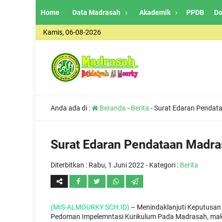
Home
Data Madrasah
Akademik
PPDB
Do
Kamis, 06-08-2026
Anda ada di :
Beranda
-
Berita
-
Surat Edaran Pendat
Surat Edaran Pendataan Madr
Diterbitkan :
Rabu, 1 Juni 2022
- Kategori :
Berita
(MIS-ALMOURKY.SCH.ID)
– Menindaklanjuti Keputusan
Pedoman Impelemntasi Kurikulum Pada Madrasah, maka 