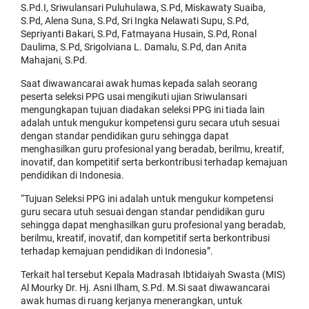
S.Pd.I, Sriwulansari Puluhulawa, S.Pd, Miskawaty Suaiba,
S.Pd, Alena Suna, S.Pd, Sri Ingka Nelawati Supu, S.Pd,
Sepriyanti Bakari, S.Pd, Fatmayana Husain, S.Pd, Ronal
Daulima, S.Pd, Srigolviana L. Damalu, S.Pd, dan Anita
Mahajani, S.Pd.
Saat diwawancarai awak humas kepada salah seorang
peserta seleksi PPG usai mengikuti ujian Sriwulansari
mengungkapan tujuan diadakan seleksi PPG ini tiada lain
adalah untuk mengukur kompetensi guru secara utuh sesuai
dengan standar pendidikan guru sehingga dapat
menghasilkan guru profesional yang beradab, berilmu, kreatif,
inovatif, dan kompetitif serta berkontribusi terhadap kemajuan
pendidikan di Indonesia.
“Tujuan Seleksi PPG ini adalah untuk mengukur kompetensi
guru secara utuh sesuai dengan standar pendidikan guru
sehingga dapat menghasilkan guru profesional yang beradab,
berilmu, kreatif, inovatif, dan kompetitif serta berkontribusi
terhadap kemajuan pendidikan di Indonesia”.
Terkait hal tersebut Kepala Madrasah Ibtidaiyah Swasta (MIS)
Al Mourky Dr. Hj. Asni Ilham, S.Pd. M.Si saat diwawancarai
awak humas di ruang kerjanya menerangkan, untuk