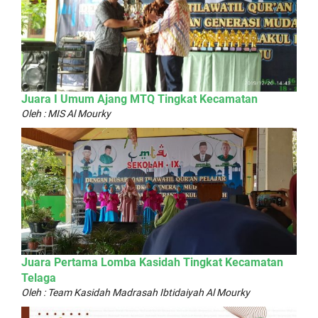
Juara I Umum Ajang MTQ Tingkat Kecamatan
Oleh : MIS Al Mourky
Juara Pertama Lomba Kasidah Tingkat Kecamatan
Telaga
Oleh : Team Kasidah Madrasah Ibtidaiyah Al Mourky