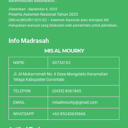
warahmatullahi wabarakatuh...
Diterbitkan :
September 6, 2025
Peserta Asesmen Nasional Tahun 2025
(MIS-ALMOURKY.SCH.ID) – Asesmen Nasional atau disingkat AN
merupakan evaluasi yang dilakukan oleh pemerintah untuk pemetaan..
Info Madrasah
MIS AL MOURKY
NSPN :
60724162
Jl. Al-Mukarromah No. 6 Desa Mongolato Kecamatan
Telaga Kabupaten Gorontalo
TELEPON
(0435) 8361845
EMAIL
misalmourky@gmail.com
WHATSAPP
+62-85240639666