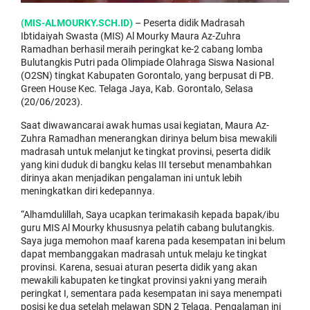
(MIS-ALMOURKY.SCH.ID)
– Peserta didik Madrasah
Ibtidaiyah Swasta (MIS) Al Mourky Maura Az-Zuhra
Ramadhan berhasil meraih peringkat ke-2 cabang lomba
Bulutangkis Putri pada Olimpiade Olahraga Siswa Nasional
(O2SN) tingkat Kabupaten Gorontalo, yang berpusat di PB.
Green House Kec. Telaga Jaya, Kab. Gorontalo, Selasa
(20/06/2023).
Saat diwawancarai awak humas usai kegiatan, Maura Az-
Zuhra Ramadhan menerangkan dirinya belum bisa mewakili
madrasah untuk melanjut ke tingkat provinsi, peserta didik
yang kini duduk di bangku kelas III tersebut menambahkan
dirinya akan menjadikan pengalaman ini untuk lebih
meningkatkan diri kedepannya.
“Alhamdulillah, Saya ucapkan terimakasih kepada bapak/ibu
guru MIS Al Mourky khususnya pelatih cabang bulutangkis.
Saya juga memohon maaf karena pada kesempatan ini belum
dapat membanggakan madrasah untuk melaju ke tingkat
provinsi. Karena, sesuai aturan peserta didik yang akan
mewakili kabupaten ke tingkat provinsi yakni yang meraih
peringkat I, sementara pada kesempatan ini saya menempati
posisi ke dua setelah melawan SDN 2 Telaga. Pengalaman ini