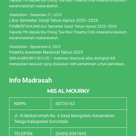
Kepada Yth.Bapak/Ibu Orang Tua/Wali Peserta Didik Assalamu’alaikum
warahmatullahi wabarakatuh...
Diterbitkan :
Desember 21, 2025
Libur Semester Ganjil Tahun Ajaran 2025–2026
PEMBERITAHUANLibur Semester Ganjil Tahun Ajaran 2025–2026
Kepada Yth.Bapak/Ibu Orang Tua/Wali Peserta Didik Assalamu’alaikum
warahmatullahi wabarakatuh...
Diterbitkan :
September 6, 2025
Peserta Asesmen Nasional Tahun 2025
(MIS-ALMOURKY.SCH.ID) – Asesmen Nasional atau disingkat AN
merupakan evaluasi yang dilakukan oleh pemerintah untuk pemetaan..
Info Madrasah
MIS AL MOURKY
NSPN :
60724162
Jl. Al-Mukarromah No. 6 Desa Mongolato Kecamatan
Telaga Kabupaten Gorontalo
TELEPON
(0435) 8361845