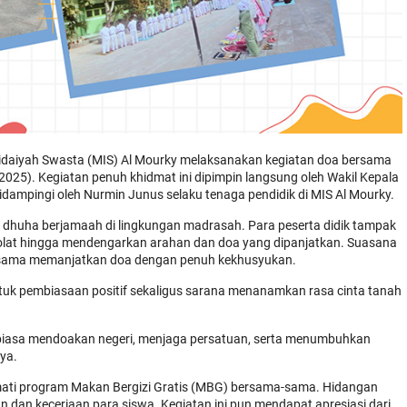
tidaiyah Swasta (MIS) Al Mourky melaksanakan kegiatan doa bersama
025). Kegiatan penuh khidmat ini dipimpin langsung oleh Wakil Kepala
dampingi oleh Nurmin Junus selaku tenaga pendidik di MIS Al Mourky.
 dhuha berjamaah di lingkungan madrasah. Para peserta didik tampak
sholat hingga mendengarkan arahan dan doa yang dipanjatkan. Suasana
ama-sama memanjatkan doa dengan penuh kekhusyukan.
tuk pembiasaan positif sekaligus sarana menanamkan rasa cinta tanah
rbiasa mendoakan negeri, menjaga persatuan, serta menumbuhkan
ya.
kmati program Makan Bergizi Gratis (MBG) bersama-sama. Hidangan
an keceriaan para siswa. Kegiatan ini pun mendapat apresiasi dari