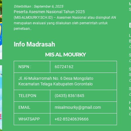
M
Diterbitkan :
September 6, 2025
S
Peserta Asesmen Nasional Tahun 2025
(MIS-ALMOURKY.SCH.ID) – Asesmen Nasional atau disingkat AN
merupakan evaluasi yang dilakukan oleh pemerintah untuk
pemetaan..
L
Info Madrasah
O
MIS AL MOURKY
S
O
NSPN :
60724162
S
S
Jl. Al-Mukarromah No. 6 Desa Mongolato
O
Kecamatan Telaga Kabupaten Gorontalo
S
O
TELEPON
(0435) 8361845
H
EMAIL
misalmourky@gmail.com
O
WHATSAPP
+62-85240639666