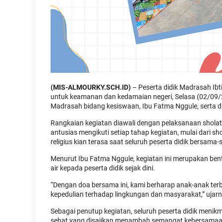
(MIS-ALMOURKY.SCH.ID)
– Peserta didik Madrasah Ib
untuk keamanan dan kedamaian negeri, Selasa (02/09/2
Madrasah bidang kesiswaan, Ibu Fatma Nggule, serta di
Rangkaian kegiatan diawali dengan pelaksanaan sholat
antusias mengikuti setiap tahap kegiatan, mulai dari 
religius kian terasa saat seluruh peserta didik bers
Menurut Ibu Fatma Nggule, kegiatan ini merupakan ben
air kepada peserta didik sejak dini.
“Dengan doa bersama ini, kami berharap anak-anak te
kepedulian terhadap lingkungan dan masyarakat,” ujarn
Sebagai penutup kegiatan, seluruh peserta didik meni
sehat yang disajikan menambah semangat kebersamaan d