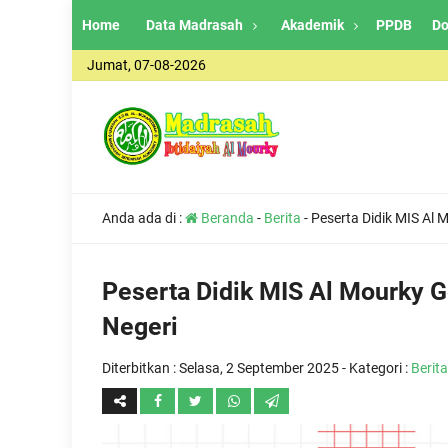
Home
Data Madrasah
Akademik
PPDB
Do
Jumat, 07-08-2026
Anda ada di :
Beranda
-
Berita
-
Peserta Didik MIS Al
Peserta Didik MIS Al Mourky 
Negeri
Diterbitkan :
Selasa, 2 September 2025
- Kategori :
Berita