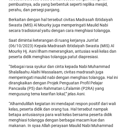
pembuatnya, ada yang berbentuk seperti replika mesjid,
perahu, dan persegi panjang.
Berkaitan dengan hal tersebut civitas Madrasah Ibtidaiyah
Swasta (MIS) Al Mourky juga memperingati Maulid Nabi
secara tradisional yaitu dengan cara menghiasi tolangga.
Saat dimintai keterangan di ruang kerjanya Jum’at
(06/10/2023) Kepala Madrasah Ibtidaiyah Swasta (MIS) Al
Mourky Hj. Asni Ilham menerangkan, antusias wali kelas dan
peserta didik menghias tolangga patut diapresiasi.
“Sebagai rasa syukur dan cinta kepada Nabi Muhammad
Shalallaahu Alaihi Wassalaam, civitas madrasah juga
memperingati maulid nabi dengan menghias tolangga. Hal ini
dirangkaikan dengan Projek Penguatan Profil Pelajar
Pancasila (P5) dan Rahmatan Lil’alamin (P2RA) yang
mengusung tema kearifan lokal,” jelas Asni.
“Alhamdulillah kegiatan ini mendapat respon positif dari wali
kelas, peserta didik dan orang tua. Hal tersebut nampak
betapa antusiasnya para wali kelas bersama peserta didik
menghiasi tolangga dengan berbagai macam kue dan
makanan. In syaa Allah perayaan Maulid Nabi Muhammad