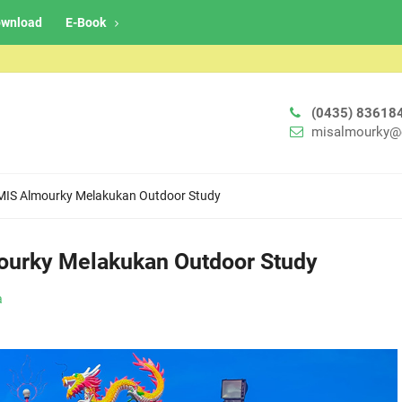
wnload
E-Book
(0435) 83618
misalmourky@
6 MIS Almourky Melakukan Outdoor Study
mourky Melakukan Outdoor Study
a