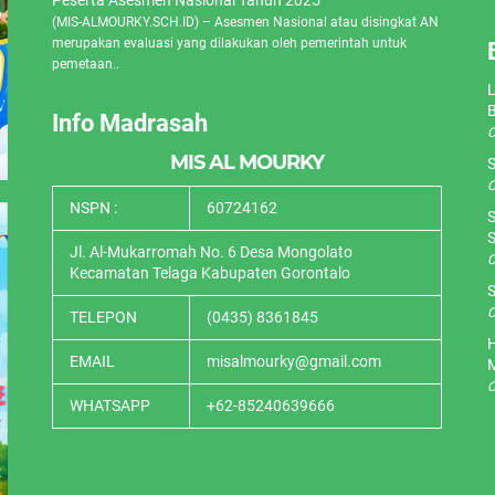
(MIS-ALMOURKY.SCH.ID) – Asesmen Nasional atau disingkat AN
merupakan evaluasi yang dilakukan oleh pemerintah untuk
pemetaan..
L
Info Madrasah
O
MIS AL MOURKY
S
O
NSPN :
60724162
S
S
Jl. Al-Mukarromah No. 6 Desa Mongolato
O
Kecamatan Telaga Kabupaten Gorontalo
S
O
TELEPON
(0435) 8361845
H
EMAIL
misalmourky@gmail.com
O
WHATSAPP
+62-85240639666