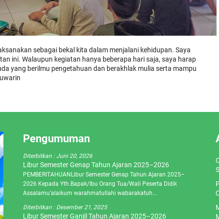
laksanakan sebagai bekal kita dalam menjalani kehidupan. Saya
tan ini. Walaupun kegiatan hanya beberapa hari saja, saya harap
muda yang berilmu pengetahuan dan berakhlak mulia serta mampu
Suwarin
Pengumuman
Diterbitkan :
Juni 20, 2026
O
Libur Semester Genap Tahun Ajaran 2025–2026
S
PEMBERITAHUANLibur Semester Genap Tahun Ajaran 2025–
P
2026 Kepada Yth.Bapak/Ibu Orang Tua/Wali Peserta Didik
C
Assalamu’alaikum warahmatullahi wabarakatuh...
M
Diterbitkan :
Desember 21, 2025
Libur Semester Ganjil Tahun Ajaran 2025–2026
M