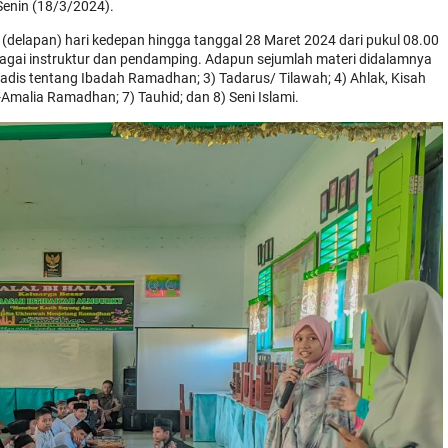
Senin (18/3/2024).
(delapan) hari kedepan hingga tanggal 28 Maret 2024 dari pukul 08.00
gai instruktur dan pendamping. Adapun sejumlah materi didalamnya
Hadis tentang Ibadah Ramadhan; 3) Tadarus/ Tilawah; 4) Ahlak, Kisah
-Amalia Ramadhan; 7) Tauhid; dan 8) Seni Islami.