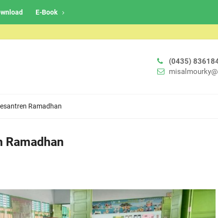
wnload
E-Book
(0435) 83618
misalmourky@
 Pesantren Ramadhan
en Ramadhan