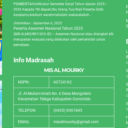
PEMBERITAHUANLibur Semester Ganjil Tahun Ajaran 2025–
P
2026 Kepada Yth.Bapak/Ibu Orang Tua/Wali Peserta Didik
P
Assalamu’alaikum warahmatullahi wabarakatuh...
M
Diterbitkan :
September 6, 2025
S
Peserta Asesmen Nasional Tahun 2025
(MIS-ALMOURKY.SCH.ID) – Asesmen Nasional atau disingkat AN
merupakan evaluasi yang dilakukan oleh pemerintah untuk
pemetaan..
L
Info Madrasah
O
MIS AL MOURKY
S
O
NSPN :
60724162
S
S
Jl. Al-Mukarromah No. 6 Desa Mongolato
O
Kecamatan Telaga Kabupaten Gorontalo
S
O
TELEPON
(0435) 8361845
H
EMAIL
misalmourky@gmail.com