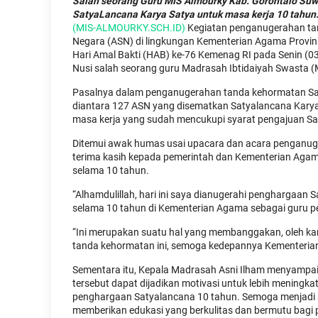
Salah seorang Guru MIS Almourky Kab. Gorontalo Su
SatyaLancana Karya Satya untuk masa kerja 10 tahun
(MIS-ALMOURKY.SCH.ID)
Kegiatan penganugerahan tan
Negara (ASN) di lingkungan Kementerian Agama Provin
Hari Amal Bakti (HAB) ke-76 Kemenag RI pada Senin (03
Nusi salah seorang guru Madrasah Ibtidaiyah Swasta 
Pasalnya dalam penganugerahan tanda kehormatan Saty
diantara 127 ASN yang disematkan Satyalancana Karya
masa kerja yang sudah mencukupi syarat pengajuan Sa
Ditemui awak humas usai upacara dan acara penganug
terima kasih kepada pemerintah dan Kementerian Aga
selama 10 tahun.
“Alhamdulillah, hari ini saya dianugerahi penghargaan
selama 10 tahun di Kementerian Agama sebagai guru p
“Ini merupakan suatu hal yang membanggakan, oleh ka
tanda kehormatan ini, semoga kedepannya Kementerian
Sementara itu, Kepala Madrasah Asni Ilham menyampai
tersebut dapat dijadikan motivasi untuk lebih mening
penghargaan Satyalancana 10 tahun. Semoga menjadi se
memberikan edukasi yang berkulitas dan bermutu bagi pe