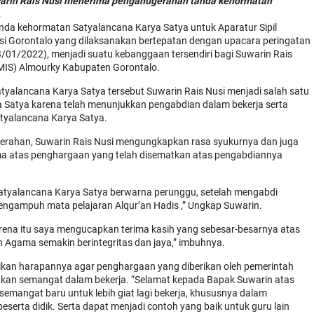
warin Rais Nusi menerima penganugerahan tanda kehormatan
.
da kehormatan Satyalancana Karya Satya untuk Aparatur Sipil
si Gorontalo yang dilaksanakan bertepatan dengan upacara peringatan
/01/2022), menjadi suatu kebanggaan tersendiri bagi Suwarin Rais
(MIS) Almourky Kabupaten Gorontalo.
alancana Karya Satya tersebut Suwarin Rais Nusi menjadi salah satu
 Satya karena telah menunjukkan pengabdian dalam bekerja serta
tyalancana Karya Satya.
erahan, Suwarin Rais Nusi mengungkapkan rasa syukurnya dan juga
ma atas penghargaan yang telah disematkan atas pengabdiannya
 Satyalancana Karya Satya berwarna perunggu, setelah mengabdi
engampuh mata pelajaran Alqur’an Hadis ,” Ungkap Suwarin.
rena itu saya mengucapkan terima kasih yang sebesar-besarnya atas
 Agama semakin berintegritas dan jaya,” imbuhnya.
kan harapannya agar penghargaan yang diberikan oleh pemerintah
katkan semangat dalam bekerja. “Selamat kepada Bapak Suwarin atas
mangat baru untuk lebih giat lagi bekerja, khususnya dalam
serta didik. Serta dapat menjadi contoh yang baik untuk guru lain