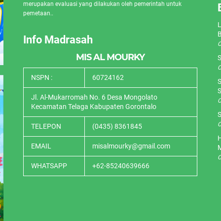
merupakan evaluasi yang dilakukan oleh pemerintah untuk
pemetaan..
L
Info Madrasah
O
MIS AL MOURKY
S
O
NSPN :
60724162
S
S
Jl. Al-Mukarromah No. 6 Desa Mongolato
O
Kecamatan Telaga Kabupaten Gorontalo
S
O
TELEPON
(0435) 8361845
H
EMAIL
misalmourky@gmail.com
O
WHATSAPP
+62-85240639666