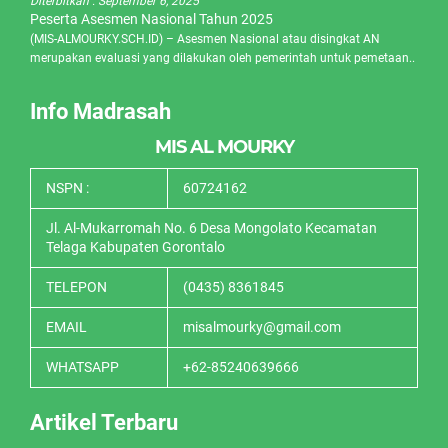
Diterbitkan :
September 6, 2025
Peserta Asesmen Nasional Tahun 2025
(MIS-ALMOURKY.SCH.ID) – Asesmen Nasional atau disingkat AN
merupakan evaluasi yang dilakukan oleh pemerintah untuk pemetaan..
Info Madrasah
MIS AL MOURKY
NSPN :
60724162
Jl. Al-Mukarromah No. 6 Desa Mongolato Kecamatan
Telaga Kabupaten Gorontalo
TELEPON
(0435) 8361845
EMAIL
misalmourky@gmail.com
WHATSAPP
+62-85240639666
Artikel Terbaru