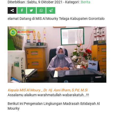
Diterbitkan :
Sabtu, 9 Oktober 2021
- Kategori :
Berita
amat Datang di MIS Al Mourky Telaga Kabupaten Gorontalo
Kepala MIS Al Moury _ Dr. Hj. Asni Ilham, S.Pd, M.Si
Assalamu alaikum warahmatullah wabarakatuh…!!!
Berikut ini Pengenalan Lingkungan Madrasah Ibtidaiyah Al
Mourky