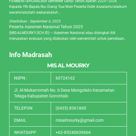
PEMBERITAHUANLibur Semester Ganjil Tahun Ajaran 2025–2026
Kepada Yth.Bapak/Ibu Orang Tua/Wali Peserta Didik Assalamu’alaikum
warahmatullahi wabarakatuh...
Diterbitkan :
September 6, 2025
Peserta Asesmen Nasional Tahun 2025
(MIS-ALMOURKY.SCH.ID) – Asesmen Nasional atau disingkat AN
merupakan evaluasi yang dilakukan oleh pemerintah untuk pemetaan..
Info Madrasah
MIS AL MOURKY
NSPN :
60724162
Jl. Al-Mukarromah No. 6 Desa Mongolato Kecamatan
Telaga Kabupaten Gorontalo
TELEPON
(0435) 8361845
EMAIL
misalmourky@gmail.com
WHATSAPP
+62-85240639666