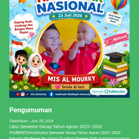
Pengumuman
Diterbitkan :
Juni 20, 2026
Libur Semester Genap Tahun Ajaran 2025–2026
PEMBERITAHUANLibur Semester Genap Tahun Ajaran 2025–2026
Kepada Yth.Bapak/Ibu Orang Tua/Wali Peserta Didik Assalamu’alaikum