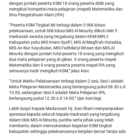
dengan jumlah peserta KSM 18 orang peserta didik yang
mengikuti kompetisi mata pelajaran (mapel) Matematika dan
Ilmu Pengetahuan Alam (IPA)
“Peserta KSM Tingkat MI terbagi dalam 3 titik lokasi
pelaksanaan, untuk titik lokasi MIS Al Mourky diikuti oleh 5
madrasah swasta yang tergabung dalam KKM MIN 2
Kabupaten yaitu MIS Imam Syafi’i, MIS Al Magfirah Hutadaa,
MIS An-Nur Kayubulan, MIS Fadhilatul Ikhsan dan MIS Al
Mourky dengan jumlah total peserta 18 orang yang mengikuti
dua mata pelajaran yang di ujikan. 9 orang peserta mapel
Matematika dan 9 orang peserta peserta mapel IPA yang
semuanya hadir mengikuti KSM,” jelas Asni.
“Untuk Waktu Pelaksanaan terbagi dalam 2 sesi, Sesi I adalah
Mata Pelajaran Matematika yang berlangsung pukul 08.30 s.d
10.00, sedangkan Sesi II adalah Mata Pelajaran IPA,
berlangsung pukul 12.30 s.d 14.00,” Ujar Asni lagi.
Lebih lanjut Kepala Madarasah Hj. Asni Ilham menyampaikan
apresiasi kepada seluruh kepala madrasah yang tergabung
dalam tilok MIS Al Mourky, panitia serta pihak yang telah
membantu dalam mensukseskan kegiatan KSM tingkat
kabupaten sehingga pelaksanaanya berjalan lancar tanpa ada