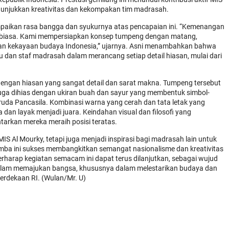
unjukkan kreativitas dan kekompakan tim madrasah.
ampaikan rasa bangga dan syukurnya atas pencapaian ini. “Kemenangan
luar biasa. Kami mempersiapkan konsep tumpeng dengan matang,
an kekayaan budaya Indonesia,” ujarnya. Asni menambahkan bahwa
u dan staf madrasah dalam merancang setiap detail hiasan, mulai dari
engan hiasan yang sangat detail dan sarat makna. Tumpeng tersebut
 juga dihias dengan ukiran buah dan sayur yang membentuk simbol-
uda Pancasila. Kombinasi warna yang cerah dan tata letak yang
dan layak menjadi juara. Keindahan visual dan filosofi yang
tarkan mereka meraih posisi teratas.
S Al Mourky, tetapi juga menjadi inspirasi bagi madrasah lain untuk
 Lomba ini sukses membangkitkan semangat nasionalisme dan kreativitas
rharap kegiatan semacam ini dapat terus dilanjutkan, sebagai wujud
dalam memajukan bangsa, khususnya dalam melestarikan budaya dan
rdekaan RI. (Wulan/Mr. U)