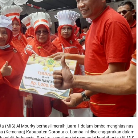
a (MIS) Al Mourky berhasil meraih juara 1 dalam lomba menghias nasi
a (Kemenag) Kabupaten Gorontalo. Lomba ini diselenggarakan dalam
ublik Indonesia. Prestasi gemilang ini menandai kontribusi aktif MIS