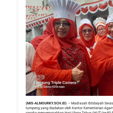
(MIS-ALMOURKY.SCH.ID)
– Madrasah Ibtidaiyah Swast
tumpeng yang diadakan oleh Kantor Kementerian Agam
rangka menyemarakkan Hari Ulang Tahun (HUT) ke-80 Rep