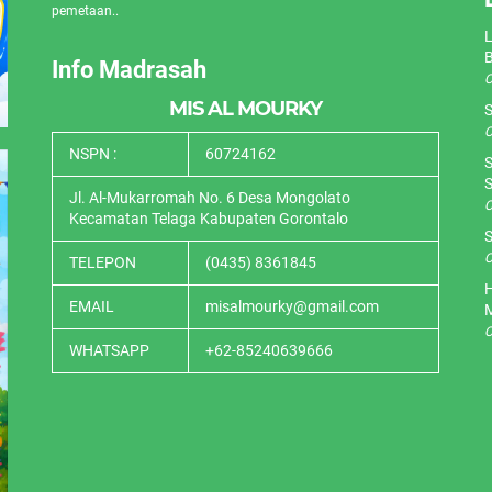
pemetaan..
L
Info Madrasah
O
MIS AL MOURKY
S
O
NSPN :
60724162
S
S
Jl. Al-Mukarromah No. 6 Desa Mongolato
O
Kecamatan Telaga Kabupaten Gorontalo
S
O
TELEPON
(0435) 8361845
H
EMAIL
misalmourky@gmail.com
O
WHATSAPP
+62-85240639666