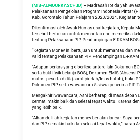
(MIS-ALMOURKY.SCH.ID)
– Madrasah Ibtidaiyah Swast
Pelaksanaan Pengelolaan Program Indonesia Pintar (
Kab. Gorontalo Tahun Pelajaran 2023/2024. Kegiatan te
Dikonfirmasi oleh Awak Humas usai kegiatan, Kepala Ma
tersebut bertujuan untuk memantau dan memeriksa kele
tentang Pelaksanaan PIP, Pendampingan E-RKAM BOS 
“Kegiatan Monev ini bertujuan untuk memantau dan me
valid tentang Pelaksanaan PIP, Pendampingan E-RKAM 
“Adapun berkas yang diperiksa antara lain Dokumen B
serta bukti fisik belanja BOS), Dokumen EMIS (Absens
mutasi peserta didik (surat pindah/lolos butuh), buku P
Dokumen PIP serta wawancara 5 siswa penerima PIP Ta
Mengakhiri wawancara, Asni berharap, di masa depan
cermat, makin baik dan selesai tepat waktu. Karena d
yang lebih baik.
“Alhamdulillah kegiatan monev berjalan lancar. Saya
dan PIP semakin baik dan selesai tepat waktu,” harap A