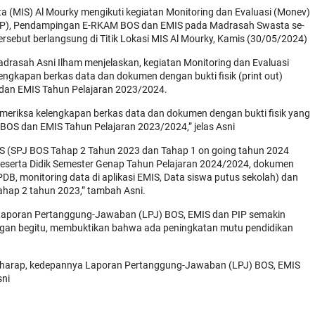
a (MIS) Al Mourky mengikuti kegiatan Monitoring dan Evaluasi (Monev)
PIP), Pendampingan E-RKAM BOS dan EMIS pada Madrasah Swasta se-
rsebut berlangsung di Titik Lokasi MIS Al Mourky, Kamis (30/05/2024)
drasah Asni Ilham menjelaskan, kegiatan Monitoring dan Evaluasi
ngkapan berkas data dan dokumen dengan bukti fisik (print out)
dan EMIS Tahun Pelajaran 2023/2024.
meriksa kelengkapan berkas data dan dokumen dengan bukti fisik yang
BOS dan EMIS Tahun Pelajaran 2023/2024,” jelas Asni
OS (SPJ BOS Tahap 2 Tahun 2023 dan Tahap 1 on going tahun 2024
i Peserta Didik Semester Genap Tahun Pelajaran 2024/2024, dokumen
PDB, monitoring data di aplikasi EMIS, Data siswa putus sekolah) dan
hap 2 tahun 2023,” tambah Asni.
 Laporan Pertanggung-Jawaban (LPJ) BOS, EMIS dan PIP semakin
engan begitu, membuktikan bahwa ada peningkatan mutu pendidikan
 berharap, kedepannya Laporan Pertanggung-Jawaban (LPJ) BOS, EMIS
sni