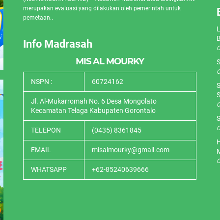
merupakan evaluasi yang dilakukan oleh pemerintah untuk
pemetaan..
L
Info Madrasah
O
MIS AL MOURKY
S
O
NSPN :
60724162
S
S
Jl. Al-Mukarromah No. 6 Desa Mongolato
O
Kecamatan Telaga Kabupaten Gorontalo
S
O
TELEPON
(0435) 8361845
H
EMAIL
misalmourky@gmail.com
O
WHATSAPP
+62-85240639666