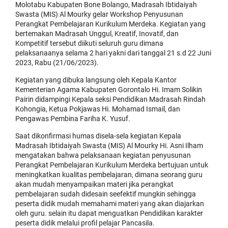
Molotabu Kabupaten Bone Bolango, Madrasah Ibtidaiyah
Swasta (MIS) Al Mourky gelar Workshop Penyusunan
Perangkat Pembelajaran Kurikulum Merdeka. Kegiatan yang
bertemakan Madrasah Unggul, Kreatif, Inovatif, dan
Kompetitif tersebut diikuti seluruh guru dimana
pelaksanaanya selama 2 hari yakni dari tanggal 21 s.d 22 Juni
2023, Rabu (21/06/2023).
Kegiatan yang dibuka langsung oleh Kepala Kantor
Kementerian Agama Kabupaten Gorontalo Hi. Imam Solikin
Pairin didampingi Kepala seksi Pendidikan Madrasah Rindah
Kohongia, Ketua Pokjawas Hi. Mohamad Ismail, dan
Pengawas Pembina Fariha K. Yusuf.
Saat dikonfirmasi humas disela-sela kegiatan Kepala
Madrasah Ibtidaiyah Swasta (MIS) Al Mourky Hi. Asni Ilham
mengatakan bahwa pelaksanaan kegiatan penyusunan
Perangkat Pembelajaran Kurikulum Merdeka bertujuan untuk
meningkatkan kualitas pembelajaran, dimana
seorang guru
akan mudah menyampaikan materi jika perangkat
pembelajaran sudah didesain seefektif mungkin sehingga
peserta didik mudah memahami materi yang akan diajarkan
oleh guru. selain itu dapat menguatkan Pendidikan karakter
peserta didik melalui profil pelajar Pancasila.