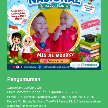
Pengumuman
Diterbitkan :
Juni 20, 2026
Libur Semester Genap Tahun Ajaran 2025–2026
PEMBERITAHUANLibur Semester Genap Tahun Ajaran 2025–2026
Kepada Yth.Bapak/Ibu Orang Tua/Wali Peserta Didik Assalamu’alaikum
warahmatullahi wabarakatuh...