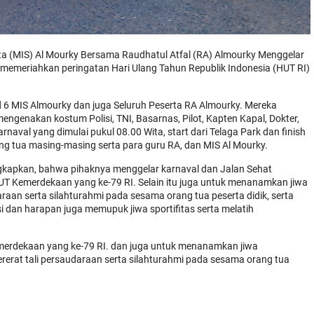
a (MIS) Al Mourky Bersama Raudhatul Atfal (RA) Almourky Menggelar
 memeriahkan peringatan Hari Ulang Tahun Republik Indonesia (HUT RI)
.d 6 MIS Almourky dan juga Seluruh Peserta RA Almourky. Mereka
genakan kostum Polisi, TNI, Basarnas, Pilot, Kapten Kapal, Dokter,
rnaval yang dimulai pukul 08.00 Wita, start dari Telaga Park dan finish
ng tua masing-masing serta para guru RA, dan MIS Al Mourky.
ngkapkan, bahwa pihaknya menggelar karnaval dan Jalan Sehat
T Kemerdekaan yang ke-79 RI. Selain itu juga untuk menanamkan jiwa
raan serta silahturahmi pada sesama orang tua peserta didik, serta
 dan harapan juga memupuk jiwa sportifitas serta melatih
merdekaan yang ke-79 RI. dan juga untuk menanamkan jiwa
ererat tali persaudaraan serta silahturahmi pada sesama orang tua