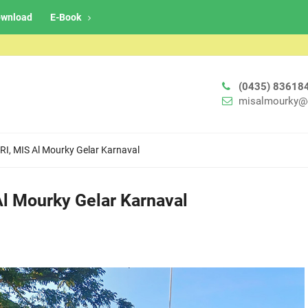
wnload
E-Book
(0435) 83618
misalmourky@
RI, MIS Al Mourky Gelar Karnaval
l Mourky Gelar Karnaval