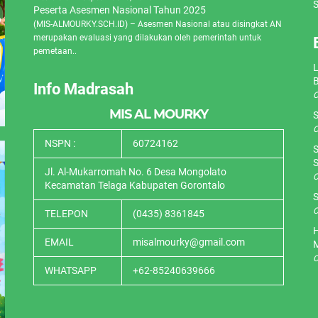
S
Peserta Asesmen Nasional Tahun 2025
(MIS-ALMOURKY.SCH.ID) – Asesmen Nasional atau disingkat AN
merupakan evaluasi yang dilakukan oleh pemerintah untuk
pemetaan..
L
Info Madrasah
O
MIS AL MOURKY
S
O
NSPN :
60724162
S
S
Jl. Al-Mukarromah No. 6 Desa Mongolato
O
Kecamatan Telaga Kabupaten Gorontalo
S
O
TELEPON
(0435) 8361845
H
EMAIL
misalmourky@gmail.com
O
WHATSAPP
+62-85240639666