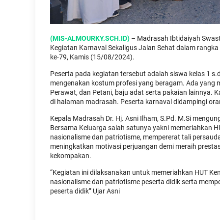
(MIS-ALMOURKY.SCH.ID)
– Madrasah Ibtidaiyah Swast
Kegiatan Karnaval Sekaligus Jalan Sehat dalam rangka
ke-79, Kamis (15/08/2024).
Peserta pada kegiatan tersebut adalah siswa kelas 1 s
mengenakan kostum profesi yang beragam. Ada yang men
Perawat, dan Petani, baju adat serta pakaian lainnya. Ka
di halaman madrasah. Peserta karnaval didampingi ora
Kepala Madrasah Dr. Hj. Asni Ilham, S.Pd. M.Si mengu
Bersama Keluarga salah satunya yakni memeriahkan HU
nasionalisme dan patriotisme, mempererat tali persauda
meningkatkan motivasi perjuangan demi meraih prestasi
kekompakan.
“Kegiatan ini dilaksanakan untuk memeriahkan HUT Ke
nasionalisme dan patriotisme peserta didik serta memp
peserta didik” Ujar Asni