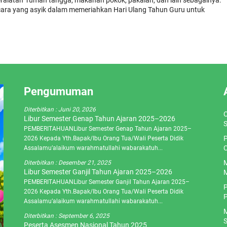
eralatan rumah tangga, makanan pokok, pakaian, dan lain sebagainya.
 cara yang asyik dalam memeriahkan Hari Ulang Tahun Guru untuk
Pengumuman
Diterbitkan :
Juni 20, 2026
O
Libur Semester Genap Tahun Ajaran 2025–2026
S
PEMBERITAHUANLibur Semester Genap Tahun Ajaran 2025–
P
2026 Kepada Yth.Bapak/Ibu Orang Tua/Wali Peserta Didik
C
Assalamu’alaikum warahmatullahi wabarakatuh...
M
Diterbitkan :
Desember 21, 2025
Libur Semester Ganjil Tahun Ajaran 2025–2026
M
PEMBERITAHUANLibur Semester Ganjil Tahun Ajaran 2025–
P
2026 Kepada Yth.Bapak/Ibu Orang Tua/Wali Peserta Didik
P
Assalamu’alaikum warahmatullahi wabarakatuh...
M
Diterbitkan :
September 6, 2025
S
Peserta Asesmen Nasional Tahun 2025