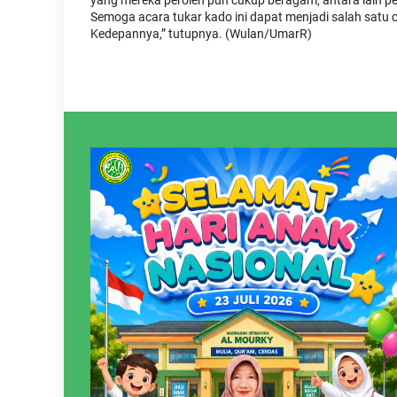
yang mereka peroleh pun cukup beragam, antara lain p
Semoga acara tukar kado ini dapat menjadi salah satu
Kedepannya,” tutupnya. (Wulan/UmarR)