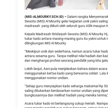
(MIS-ALMOURKY.SCH.ID) –
Dalam rangka Menyemarakk
Swasta (MIS) Al Mourky gelar kegiatan unik yakni salin
madrasah yang diikuti oleh seluruh guru ASN maupun 
Kepala Madrasah Ibtidaiyah Swasta (MIS) Al Mourky Hj.
tukar kado antara masing-masing guru itu yakni unt
dilingkungan MIS Al Mourky.
“Meskipun unik dan sederhana, namun acara tukar ka
antara sesama guru. Tanpa melihat nilai hadiah dari kad
dan menghargai profesi seorang pendidik yang kita geluti
Lebih lanjut, Asni pula menjelaskan bahwa dalam acar
menggunakan kertas kado yang berwarna coklat. Lalu k
menggunakan nomor undian.
“Setiap guru menyiapkan kado seharga maksimal Rp 50 
saling ditukarkan berdasarkan nomor undian yang dipe
bungkusannya dan melihat hadiah yang mereka terima,” 
Acara tukar kado ini berlangsung cukup meriah. Nampa