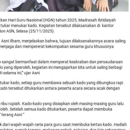
an Hari Guru Nasional (HGN) tahun 2025, Madrasah Ibtidaiyah
g tukar menukar kado. Kegiatan tersebut dilaksanakan di kantor
Non ASN, Selasa (25/11/2025).
 Asni Ilham, menjelaskan bahwa, tujuan dilaksanakannya acara saling
uk menjaga dan mempererat kekompakan sesama guru khususnya
do sangat bermanfaat dalam memperat keakraban dan persaudaraan
o yang diperoleh, kegiatan ini mengajarkan kita untuk saling berbagi
 selama ini,” ujar Asni
a tukar kado, setiap guru membawa sebuah kado yang dibungkus rapi
ado tersebut ditukarkan antara peserta acara secara acak dengan
ribu rupiah. Kado-kado yang disiapkan oleh masing-masing guru lalu
roleh. Setelah semua kado ditukarkan, peserta dapat membuka
terang Asni “
k dari wajah-wajah ceria para guru saat membuka kertas kado. Hadiah