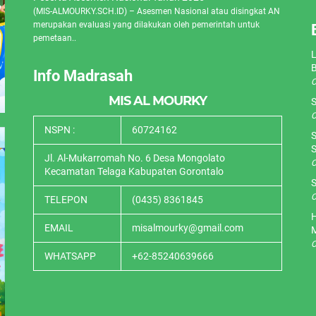
(MIS-ALMOURKY.SCH.ID) – Asesmen Nasional atau disingkat AN
merupakan evaluasi yang dilakukan oleh pemerintah untuk
pemetaan..
L
Info Madrasah
O
MIS AL MOURKY
S
O
NSPN :
60724162
S
S
Jl. Al-Mukarromah No. 6 Desa Mongolato
O
Kecamatan Telaga Kabupaten Gorontalo
S
O
TELEPON
(0435) 8361845
H
EMAIL
misalmourky@gmail.com
O
WHATSAPP
+62-85240639666