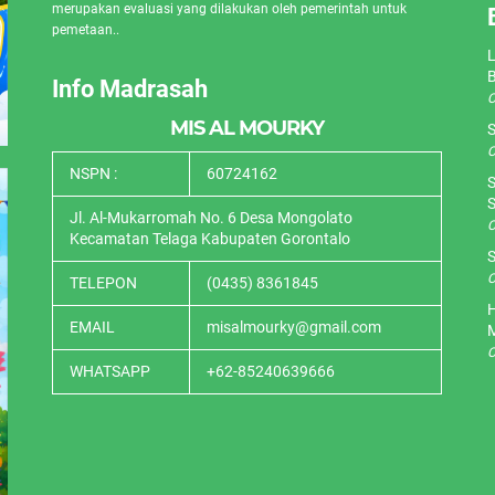
merupakan evaluasi yang dilakukan oleh pemerintah untuk
pemetaan..
L
Info Madrasah
O
MIS AL MOURKY
S
O
NSPN :
60724162
S
S
Jl. Al-Mukarromah No. 6 Desa Mongolato
O
Kecamatan Telaga Kabupaten Gorontalo
S
O
TELEPON
(0435) 8361845
H
EMAIL
misalmourky@gmail.com
O
WHATSAPP
+62-85240639666