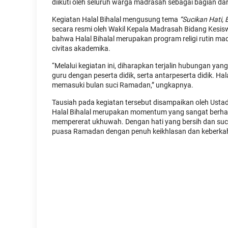
diikuti oleh seluruh warga madrasah sebagai bagian da
Kegiatan Halal Bihalal mengusung tema
“Sucikan Hati,
secara resmi oleh Wakil Kepala Madrasah Bidang Kesi
bahwa Halal Bihalal merupakan program religi rutin ma
civitas akademika.
“Melalui kegiatan ini, diharapkan terjalin hubungan ya
guru dengan peserta didik, serta antarpeserta didik. 
memasuki bulan suci Ramadan,” ungkapnya.
Tausiah pada kegiatan tersebut disampaikan oleh Ust
Halal Bihalal merupakan momentum yang sangat berha
mempererat ukhuwah. Dengan hati yang bersih dan suci
puasa Ramadan dengan penuh keikhlasan dan keberka