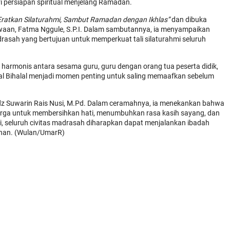
ri persiapan spiritual menjelang Ramadan.
 Eratkan Silaturahmi, Sambut Ramadan dengan Ikhlas”
dan dibuka
swaan, Fatma Nggule, S.P.I. Dalam sambutannya, ia menyampaikan
drasah yang bertujuan untuk memperkuat tali silaturahmi seluruh
ng harmonis antara sesama guru, guru dengan orang tua peserta didik,
Halal Bihalal menjadi momen penting untuk saling memaafkan sebelum
adz Suwarin Rais Nusi, M.Pd. Dalam ceramahnya, ia menekankan bahwa
rga untuk membersihkan hati, menumbuhkan rasa kasih sayang, dan
, seluruh civitas madrasah diharapkan dapat menjalankan ibadah
han. (Wulan/UmarR)