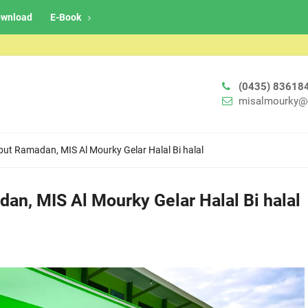
wnload
E-Book
(0435) 83618
misalmourky@
t Ramadan, MIS Al Mourky Gelar Halal Bi halal
n, MIS Al Mourky Gelar Halal Bi halal