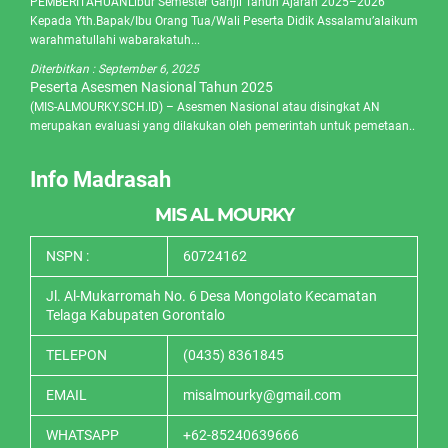
PEMBERITAHUANLibur Semester Ganjil Tahun Ajaran 2025–2026
Kepada Yth.Bapak/Ibu Orang Tua/Wali Peserta Didik Assalamu’alaikum
warahmatullahi wabarakatuh...
Diterbitkan :
September 6, 2025
Peserta Asesmen Nasional Tahun 2025
(MIS-ALMOURKY.SCH.ID) – Asesmen Nasional atau disingkat AN
merupakan evaluasi yang dilakukan oleh pemerintah untuk pemetaan..
Info Madrasah
MIS AL MOURKY
NSPN :
60724162
Jl. Al-Mukarromah No. 6 Desa Mongolato Kecamatan
Telaga Kabupaten Gorontalo
TELEPON
(0435) 8361845
EMAIL
misalmourky@gmail.com
WHATSAPP
+62-85240639666