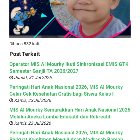
Dibaca 832 kali
Post Terkait
Operator MIS Al Mourky Ikuti Sinkronisasi EMIS GTK
Semester Ganjil TA 2026/2027
Jumat, 31 Jul 2026
Peringati Hari Anak Nasional 2026, MIS Al Mourky
Gelar Cek Kesehatan Gratis bagi Siswa Kelas I
Kamis, 23 Jul 2026
MIS Al Mourky Semarakkan Hari Anak Nasional 2026
Melalui Aneka Lomba Edukatif dan Rekreatif
Kamis, 23 Jul 2026
Peringati Hari Anak Nasional 2026, MIS Al Mourky
Perkuat Komitmen Mewujudkan Madrasah Ramah