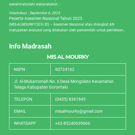
warahmatullahi wabarakatuh...
Diterbitkan :
September 6, 2025
Peserta Asesmen Nasional Tahun 2025
(MIS-ALMOURKY.SCH.ID) – Asesmen Nasional atau disingkat AN
merupakan evaluasi yang dilakukan oleh pemerintah untuk pemetaan..
Info Madrasah
MIS AL MOURKY
NSPN :
60724162
Jl. Al-Mukarromah No. 6 Desa Mongolato Kecamatan
Telaga Kabupaten Gorontalo
TELEPON
(0435) 8361845
EMAIL
misalmourky@gmail.com
WHATSAPP
+62-85240639666