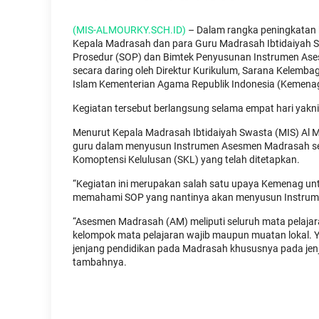
(MIS-ALMOURKY.SCH.ID)
– Dalam rangka peningkatan
Kepala Madrasah dan para Guru Madrasah Ibtidaiyah Sw
Prosedur (SOP) dan Bimtek Penyusunan Instrumen Ase
secara daring oleh Direktur Kurikulum, Sarana Kelemb
Islam Kementerian Agama Republik Indonesia (Kemenag
Kegiatan tersebut berlangsung selama empat hari yakni 
Menurut Kepala Madrasah Ibtidaiyah Swasta (MIS) Al M
guru dalam menyusun Instrumen Asesmen Madrasah sehin
Komoptensi Kelulusan (SKL) yang telah ditetapkan.
“Kegiatan ini merupakan salah satu upaya Kemenag u
memahami SOP yang nantinya akan menyusun Instrume
“Asesmen Madrasah (AM) meliputi seluruh mata pelajara
kelompok mata pelajaran wajib maupun muatan lokal. Ya
jenjang pendidikan pada Madrasah khususnya pada jenj
tambahnya.