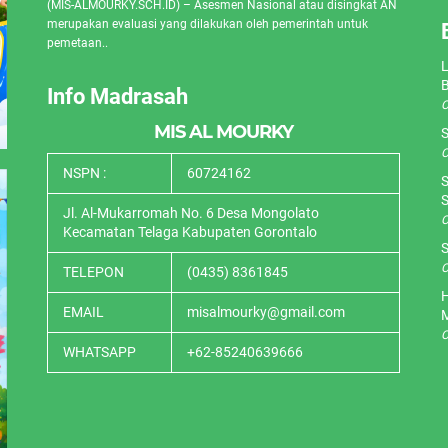
(MIS-ALMOURKY.SCH.ID) – Asesmen Nasional atau disingkat AN
merupakan evaluasi yang dilakukan oleh pemerintah untuk
pemetaan..
L
Info Madrasah
O
MIS AL MOURKY
S
O
NSPN :
60724162
S
S
Jl. Al-Mukarromah No. 6 Desa Mongolato
O
Kecamatan Telaga Kabupaten Gorontalo
S
O
TELEPON
(0435) 8361845
H
EMAIL
misalmourky@gmail.com
O
WHATSAPP
+62-85240639666