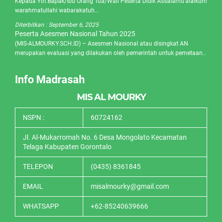
Kepada Yth.Bapak/Ibu Orang Tua/Wali Peserta Didik Assalamu’alaikum
warahmatullahi wabarakatuh...
Diterbitkan :
September 6, 2025
Peserta Asesmen Nasional Tahun 2025
(MIS-ALMOURKY.SCH.ID) – Asesmen Nasional atau disingkat AN
merupakan evaluasi yang dilakukan oleh pemerintah untuk pemetaan..
Info Madrasah
MIS AL MOURKY
NSPN :
60724162
Jl. Al-Mukarromah No. 6 Desa Mongolato Kecamatan
Telaga Kabupaten Gorontalo
TELEPON
(0435) 8361845
EMAIL
misalmourky@gmail.com
WHATSAPP
+62-85240639666