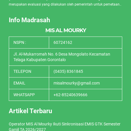
merupakan evaluasi yang dilakukan oleh pemerintah untuk pemetaan..
Info Madrasah
MIS AL MOURKY
NSPN :
60724162
Jl. Al-Mukarromah No. 6 Desa Mongolato Kecamatan
Telaga Kabupaten Gorontalo
TELEPON
(0435) 8361845
EMAIL
misalmourky@gmail.com
WHATSAPP
+62-85240639666
Artikel Terbaru
Operator MIS Al Mourky Ikuti Sinkronisasi EMIS GTK Semester
Ganjil TA 2026/2027