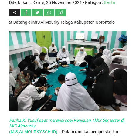
Diterbitkan :
Kamis, 25 November 2021
- Kategori :
Berita
Datang di MIS Al Mourky Telaga Kabupaten Gorontalo
Fariha K. Yusuf saat merevisi soal Penilaian Akhir Semester di
MIS Almourky
(MIS-ALMOURKY.SCH.ID)
– Dalam rangka mempersiapkan