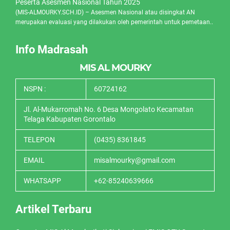
Peserta Asesmen Nasional Tahun 2025
(MIS-ALMOURKY.SCH.ID) – Asesmen Nasional atau disingkat AN
merupakan evaluasi yang dilakukan oleh pemerintah untuk pemetaan..
Info Madrasah
MIS AL MOURKY
NSPN :
60724162
Jl. Al-Mukarromah No. 6 Desa Mongolato Kecamatan
Telaga Kabupaten Gorontalo
TELEPON
(0435) 8361845
EMAIL
misalmourky@gmail.com
WHATSAPP
+62-85240639666
Artikel Terbaru