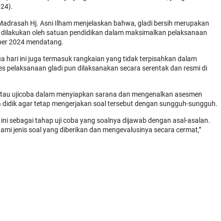
024).
 Madrasah Hj. Asni Ilham menjelaskan bahwa, gladi bersih merupakan
ng dilakukan oleh satuan pendidikan dalam maksimalkan pelaksanaan
ber 2024 mendatang.
a hari ini juga termasuk rangkaian yang tidak terpisahkan dalam
pelaksanaan gladi pun dilaksanakan secara serentak dan resmi di
si atau ujicoba dalam menyiapkan sarana dan mengenalkan asesmen
ta didik agar tetap mengerjakan soal tersebut dengan sungguh-sungguh.
 ini sebagai tahap uji coba yang soalnya dijawab dengan asal-asalan.
ami jenis soal yang diberikan dan mengevalusinya secara cermat,”