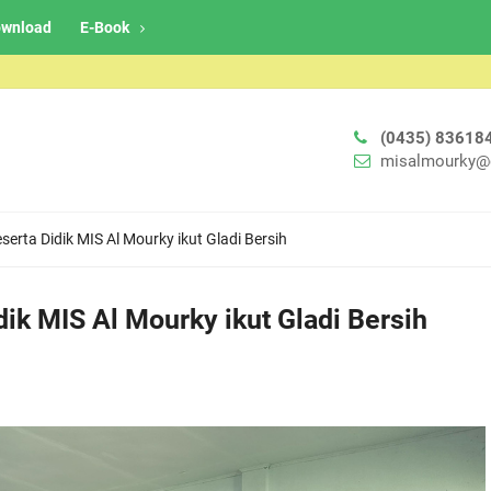
wnload
E-Book
(0435) 83618
misalmourky@
erta Didik MIS Al Mourky ikut Gladi Bersih
ik MIS Al Mourky ikut Gladi Bersih