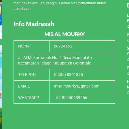
merupakan evaluasi yang dilakukan oleh pemerintah untuk
pemetaan..
L
Info Madrasah
O
MIS AL MOURKY
S
O
NSPN :
60724162
S
S
Jl. Al-Mukarromah No. 6 Desa Mongolato
O
Kecamatan Telaga Kabupaten Gorontalo
S
O
TELEPON
(0435) 8361845
H
EMAIL
misalmourky@gmail.com
O
WHATSAPP
+62-85240639666