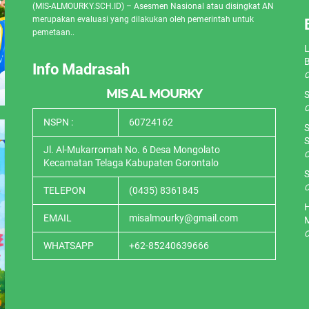
(MIS-ALMOURKY.SCH.ID) – Asesmen Nasional atau disingkat AN
merupakan evaluasi yang dilakukan oleh pemerintah untuk
pemetaan..
L
Info Madrasah
O
MIS AL MOURKY
S
O
NSPN :
60724162
S
S
Jl. Al-Mukarromah No. 6 Desa Mongolato
O
Kecamatan Telaga Kabupaten Gorontalo
S
O
TELEPON
(0435) 8361845
H
EMAIL
misalmourky@gmail.com
O
WHATSAPP
+62-85240639666