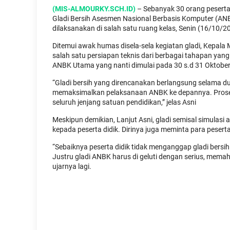
(MIS-ALMOURKY.SCH.ID)
– Sebanyak 30 orang peserta 
Gladi Bersih Asesmen Nasional Berbasis Komputer (AN
dilaksanakan di salah satu ruang kelas, Senin (16/10/2
Ditemui awak humas disela-sela kegiatan gladi, Kepala
salah satu persiapan teknis dari berbagai tahapan ya
ANBK Utama yang nanti dimulai pada 30 s.d 31 Oktobe
“Gladi bersih yang direncanakan berlangsung selama du
memaksimalkan pelaksanaan ANBK ke depannya. Proses 
seluruh jenjang satuan pendidikan,” jelas Asni
Meskipun demikian, Lanjut Asni, gladi semisal simula
kepada peserta didik. Dirinya juga meminta para peser
“Sebaiknya peserta didik tidak menganggap gladi bersih
Justru gladi ANBK harus di geluti dengan serius, memah
ujarnya lagi.