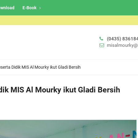
wnload
E-Book
(0435) 83618
misalmourky@
erta Didik MIS Al Mourky ikut Gladi Bersih
ik MIS Al Mourky ikut Gladi Bersih