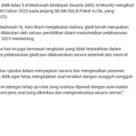
didik kelas 5 di Madrasah Ibtidaiyah Swasta (MIS) Al Mourky mengikuti
BK) tahun 2023 pada jenjang SD/MI/SDLB/Paket A/Ula, yang
023).
 Madrasah Hj. Asni Ilham menjelaskan bahwa, gladi bersih merupakan
ng dilakukan oleh satuan pendidikan dalam maksimalkan pelaksanaan
r 2023 mendatang.
a hari ini juga termasuk rangkaian yang tidak terpisahkan dalam
pelaksanaan gladi pun dilaksanakan secara serentak dan resmi di
si atau ujicoba dalam menyiapkan sarana dan mengenalkan asesmen
ta didik agar tetap mengerjakan soal tersebut dengan sungguh-sungguh.
 ini sebagai tahap uji coba yang soalnya dijawab dengan asal-asalan.
ami jenis soal yang diberikan dan mengevalusinya secara cermat,”