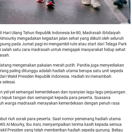
 Hari Ulang Tahun Republik Indonesia ke-80, Madrasah Ibtidaiyah
lmourky mengadakan kegiatan jalan sehat yang diikuti oleh seluruh
gsung pada Jumat pagi ini mengambil rute atau start dari Telaga Park
adi salah satu cara madrasah untuk mengajak masyarakat hidup sehat
rasah.
k datang mengenakan pakaian merah putih. Panitia juga menyediakan
 Yang paling ditunggu adalah hadiah utama berupa satu unit sepeda
ri Wakil Presiden Republik Indonesia. Hadiah ini menambah
 selesai.
gan yel-yel semangat kemerdekaan dan nyanyian lagu-lagu perjuangan.
an tepuk tangan dan semangat kepada para peserta. Suasana
luruh warga madrasah merayakan kemerdekaan dengan penuh rasa
mbut riuh sorak para peserta. Saat nomor pemenang hadiah utama
IS Al Mourky, Ibu Asni, menyampaikan terima kasih kepada semua
akil Presiden yang telah memberikan hadiah sepeda gunung. Beliau