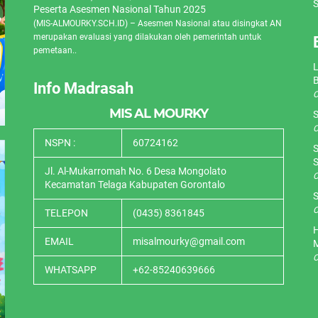
S
Peserta Asesmen Nasional Tahun 2025
(MIS-ALMOURKY.SCH.ID) – Asesmen Nasional atau disingkat AN
merupakan evaluasi yang dilakukan oleh pemerintah untuk
pemetaan..
L
Info Madrasah
O
MIS AL MOURKY
S
O
NSPN :
60724162
S
S
Jl. Al-Mukarromah No. 6 Desa Mongolato
O
Kecamatan Telaga Kabupaten Gorontalo
S
O
TELEPON
(0435) 8361845
H
EMAIL
misalmourky@gmail.com
O
WHATSAPP
+62-85240639666