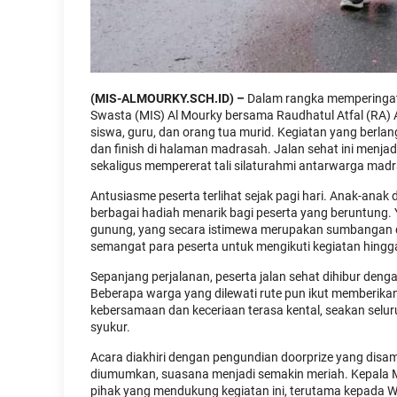
(MIS-ALMOURKY.SCH.ID) –
Dalam rangka memperingati
Swasta (MIS) Al Mourky bersama Raudhatul Atfal (RA) A
siswa, guru, dan orang tua murid. Kegiatan yang berlan
dan finish di halaman madrasah. Jalan sehat ini menj
sekaligus mempererat tali silaturahmi antarwarga mad
Antusiasme peserta terlihat sejak pagi hari. Anak-ana
berbagai hadiah menarik bagi peserta yang beruntung.
gunung, yang secara istimewa merupakan sumbangan da
semangat para peserta untuk mengikuti kegiatan hingga
Sepanjang perjalanan, peserta jalan sehat dihibur den
Beberapa warga yang dilewati rute pun ikut memberik
kebersamaan dan keceriaan terasa kental, seakan se
syukur.
Acara diakhiri dengan pengundian doorprize yang disa
diumumkan, suasana menjadi semakin meriah. Kepala M
pihak yang mendukung kegiatan ini, terutama kepada W