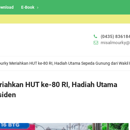
wnload
E-Book
(0435) 83618
misalmourky@
ourky Meriahkan HUT ke-80 RI, Hadiah Utama Sepeda Gunung dari Wakil 
riahkan HUT ke-80 RI, Hadiah Utama
siden