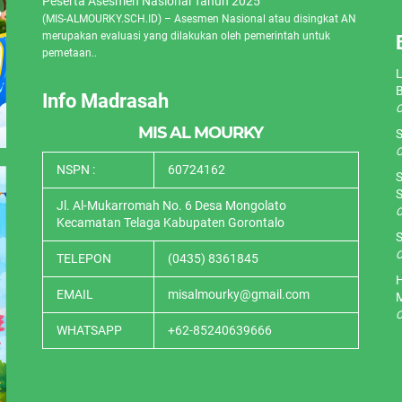
Peserta Asesmen Nasional Tahun 2025
(MIS-ALMOURKY.SCH.ID) – Asesmen Nasional atau disingkat AN
merupakan evaluasi yang dilakukan oleh pemerintah untuk
pemetaan..
L
Info Madrasah
O
MIS AL MOURKY
S
O
NSPN :
60724162
S
S
Jl. Al-Mukarromah No. 6 Desa Mongolato
O
Kecamatan Telaga Kabupaten Gorontalo
S
O
TELEPON
(0435) 8361845
H
EMAIL
misalmourky@gmail.com
O
WHATSAPP
+62-85240639666