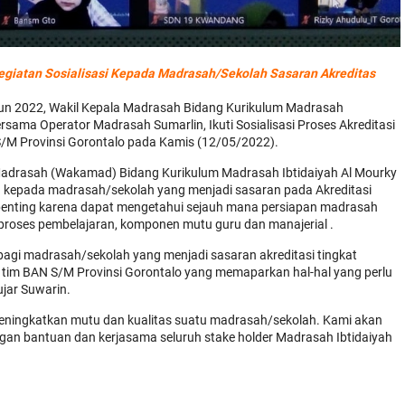
Kegiatan Sosialisasi Kepada Madrasah/Sekolah Sasaran Akreditas
un 2022, Wakil Kepala Madrasah Bidang Kurikulum Madrasah
rsama Operator Madrasah Sumarlin, Ikuti Sosialisasi Proses Akreditasi
/M Provinsi Gorontalo pada Kamis (12/05/2022).
 Madrasah (Wakamad) Bidang Kurikulum Madrasah Ibtidaiyah Al Mourky
 kepada madrasah/sekolah yang menjadi sasaran pada Akreditasi
 penting karena dapat mengetahui sejauh mana persiapan madrasah
 proses pembelajaran, komponen mutu guru dan manajerial .
bagi madrasah/sekolah yang menjadi sasaran akreditasi tingkat
i tim BAN S/M Provinsi Gorontalo yang memaparkan hal-hal yang perlu
ujar Suwarin.
 meningkatkan mutu dan kualitas suatu madrasah/sekolah. Kami akan
dengan bantuan dan kerjasama seluruh stake holder Madrasah Ibtidaiyah