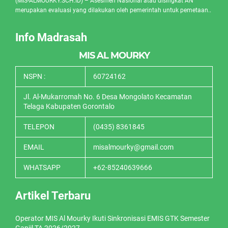
(MIS-ALMOURKY.SCH.ID) – Asesmen Nasional atau disingkat AN
merupakan evaluasi yang dilakukan oleh pemerintah untuk pemetaan..
Info Madrasah
MIS AL MOURKY
NSPN :
60724162
Jl. Al-Mukarromah No. 6 Desa Mongolato Kecamatan
Telaga Kabupaten Gorontalo
TELEPON
(0435) 8361845
EMAIL
misalmourky@gmail.com
WHATSAPP
+62-85240639666
Artikel Terbaru
Operator MIS Al Mourky Ikuti Sinkronisasi EMIS GTK Semester