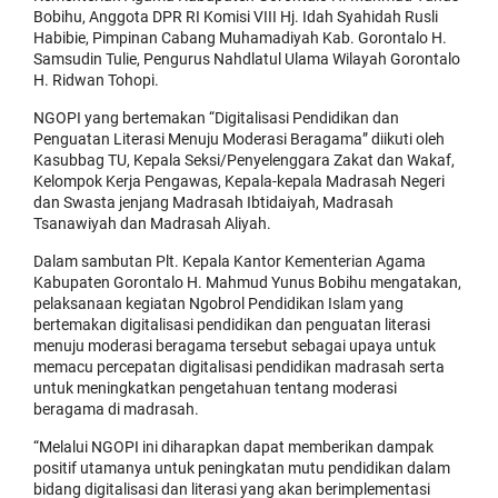
Bobihu, Anggota DPR RI Komisi VIII Hj. Idah Syahidah Rusli
Habibie, Pimpinan Cabang Muhamadiyah Kab. Gorontalo H.
Samsudin Tulie, Pengurus Nahdlatul Ulama Wilayah Gorontalo
H. Ridwan Tohopi.
NGOPI yang bertemakan “Digitalisasi Pendidikan dan
Penguatan Literasi Menuju Moderasi Beragama” diikuti oleh
Kasubbag TU, Kepala Seksi/Penyelenggara Zakat dan Wakaf,
Kelompok Kerja Pengawas, Kepala-kepala Madrasah Negeri
dan Swasta jenjang Madrasah Ibtidaiyah, Madrasah
Tsanawiyah dan Madrasah Aliyah.
Dalam sambutan Plt. Kepala Kantor Kementerian Agama
Kabupaten Gorontalo H. Mahmud Yunus Bobihu mengatakan,
pelaksanaan kegiatan Ngobrol Pendidikan Islam yang
bertemakan digitalisasi pendidikan dan penguatan literasi
menuju moderasi beragama tersebut sebagai upaya untuk
memacu percepatan digitalisasi pendidikan madrasah serta
untuk meningkatkan pengetahuan tentang moderasi
beragama di madrasah.
“Melalui NGOPI ini diharapkan dapat memberikan dampak
positif utamanya untuk peningkatan mutu pendidikan dalam
bidang digitalisasi dan literasi yang akan berimplementasi