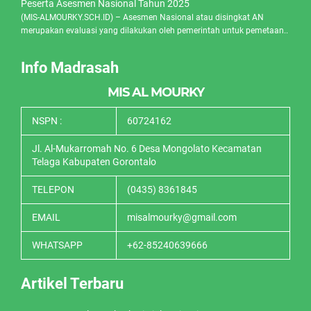
Peserta Asesmen Nasional Tahun 2025
(MIS-ALMOURKY.SCH.ID) – Asesmen Nasional atau disingkat AN
merupakan evaluasi yang dilakukan oleh pemerintah untuk pemetaan..
Info Madrasah
MIS AL MOURKY
NSPN :
60724162
Jl. Al-Mukarromah No. 6 Desa Mongolato Kecamatan
Telaga Kabupaten Gorontalo
TELEPON
(0435) 8361845
EMAIL
misalmourky@gmail.com
WHATSAPP
+62-85240639666
Artikel Terbaru