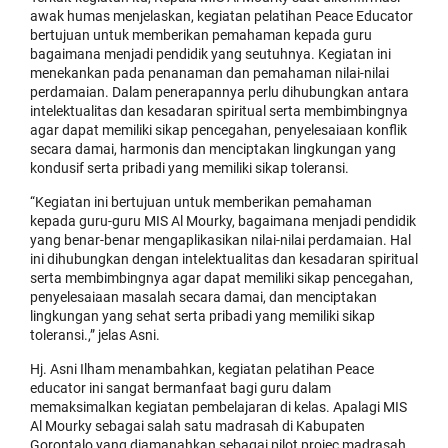
awak humas menjelaskan, kegiatan pelatihan Peace Educator
bertujuan untuk memberikan pemahaman kepada guru
bagaimana menjadi pendidik yang seutuhnya. Kegiatan ini
menekankan pada penanaman dan pemahaman nilai-nilai
perdamaian. Dalam penerapannya perlu dihubungkan antara
intelektualitas dan kesadaran spiritual serta membimbingnya
agar dapat memiliki sikap pencegahan, penyelesaiaan konflik
secara damai, harmonis dan menciptakan lingkungan yang
kondusif serta pribadi yang memiliki sikap toleransi.
“Kegiatan ini bertujuan untuk memberikan pemahaman
kepada guru-guru MIS Al Mourky, bagaimana menjadi pendidik
yang benar-benar mengaplikasikan nilai-nilai perdamaian. Hal
ini dihubungkan dengan intelektualitas dan kesadaran spiritual
serta membimbingnya agar dapat memiliki sikap pencegahan,
penyelesaiaan masalah secara damai, dan menciptakan
lingkungan yang sehat serta pribadi yang memiliki sikap
toleransi.,” jelas Asni.
Hj. Asni Ilham menambahkan, kegiatan pelatihan Peace
educator ini sangat bermanfaat bagi guru dalam
memaksimalkan kegiatan pembelajaran di kelas. Apalagi MIS
Al Mourky sebagai salah satu madrasah di Kabupaten
Gorontalo yang diamanahkan sebagai pilot projec madrasah