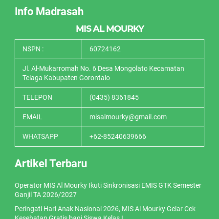
Info Madrasah
MIS AL MOURKY
NSPN :
60724162
Jl. Al-Mukarromah No. 6 Desa Mongolato Kecamatan
Telaga Kabupaten Gorontalo
TELEPON
(0435) 8361845
EMAIL
misalmourky@gmail.com
WHATSAPP
+62-85240639666
Artikel Terbaru
Operator MIS Al Mourky Ikuti Sinkronisasi EMIS GTK Semester
Ganjil TA 2026/2027
Peringati Hari Anak Nasional 2026, MIS Al Mourky Gelar Cek
Kesehatan Gratis bagi Siswa Kelas I