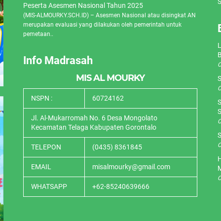
S
Peserta Asesmen Nasional Tahun 2025
(MIS-ALMOURKY.SCH.ID) – Asesmen Nasional atau disingkat AN
merupakan evaluasi yang dilakukan oleh pemerintah untuk
pemetaan..
L
Info Madrasah
O
MIS AL MOURKY
S
O
NSPN :
60724162
S
S
Jl. Al-Mukarromah No. 6 Desa Mongolato
O
Kecamatan Telaga Kabupaten Gorontalo
S
O
TELEPON
(0435) 8361845
H
EMAIL
misalmourky@gmail.com
O
WHATSAPP
+62-85240639666