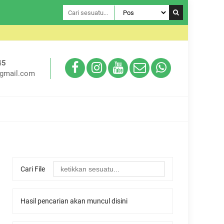
Selamat Da
45
gmail.com
Cari File
Hasil pencarian akan muncul disini