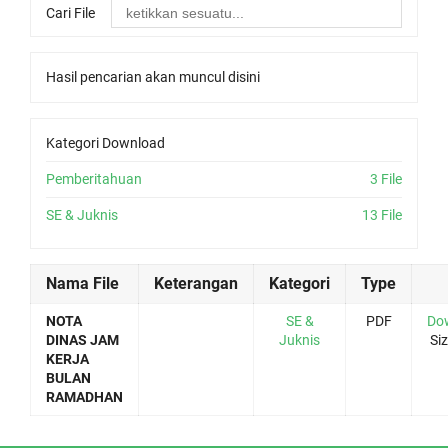
Cari File
Hasil pencarian akan muncul disini
Kategori Download
Pemberitahuan
3 File
SE & Juknis
13 File
Nama File
Keterangan
Kategori
Type
NOTA
SE &
PDF
Do
DINAS JAM
Juknis
Siz
KERJA
BULAN
RAMADHAN